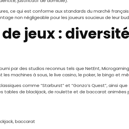
tité, justificatif de domicile).
ures, ce qui est conforme aux standards du marché français
vantage non négligeable pour les joueurs soucieux de leur bu
de jeux : diversité
fourni par des studios reconnus tels que NetEnt, Microgaming
nt les machines à sous, le live casino, le poker, le bingo et m
classiques comme “Starburst” et “Gonzo’s Quest”, ainsi que 
e des tables de blackjack, de roulette et de baccarat animées
ackjack, baccarat