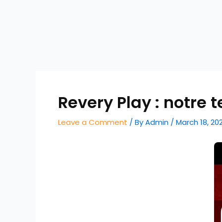
Skip
to
content
Revery Play : notre 
Leave a Comment
/ By
Admin
/
March 18, 20