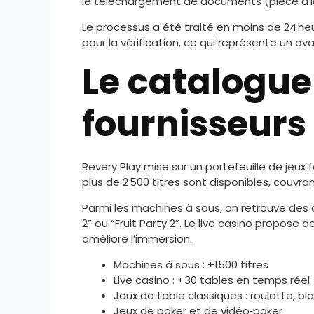
le téléchargement de documents (pièce d’iden
Le processus a été traité en moins de 24 he
pour la vérification, ce qui représente un a
Le catalogue 
fournisseurs
Revery Play mise sur un portefeuille de jeux 
plus de 2 500 titres sont disponibles, couvra
Parmi les machines à sous, on retrouve des 
2” ou “Fruit Party 2”. Le live casino propos
améliore l’immersion.
Machines à sous : +1500 titres
Live casino : +30 tables en temps réel
Jeux de table classiques : roulette, bl
Jeux de poker et de vidéo‑poker