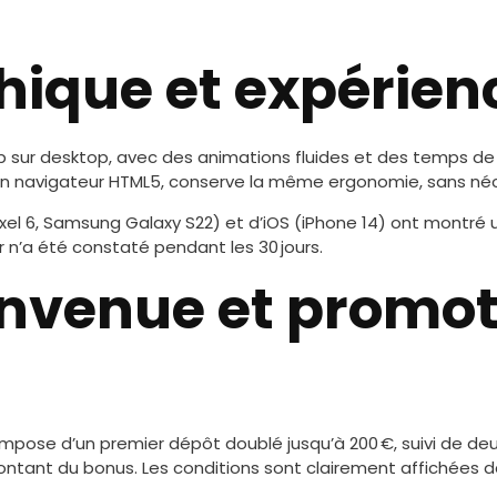
hique et expérien
80p sur desktop, avec des animations fluides et des temps d
 un navigateur HTML5, conserve la même ergonomie, sans néc
ixel 6, Samsung Galaxy S22) et d’iOS (iPhone 14) ont montré 
n’a été constaté pendant les 30 jours.
envenue et promot
mpose d’un premier dépôt doublé jusqu’à 200 €, suivi de de
ntant du bonus. Les conditions sont clairement affichées dan