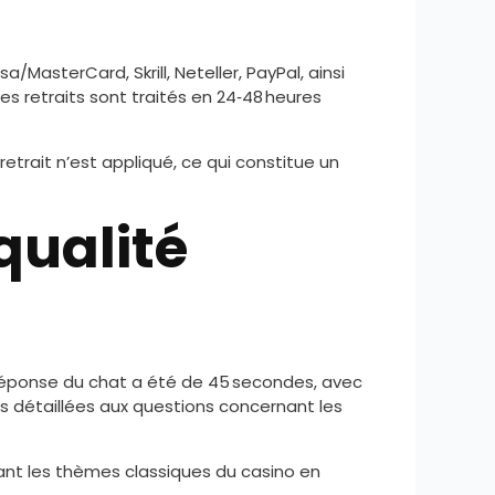
sterCard, Skrill, Neteller, PayPal, ainsi
s retraits sont traités en 24‑48 heures
retrait n’est appliqué, ce qui constitue un
 qualité
e réponse du chat a été de 45 secondes, avec
s détaillées aux questions concernant les
rant les thèmes classiques du casino en