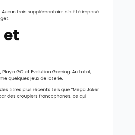
. Aucun frais supplémentaire n’a été imposé
dget.
 et
, Play’n GO et Evolution Gaming. Au total,
ême quelques jeux de loterie.
des titres plus récents tels que “Mega Joker
 par des croupiers francophones, ce qui