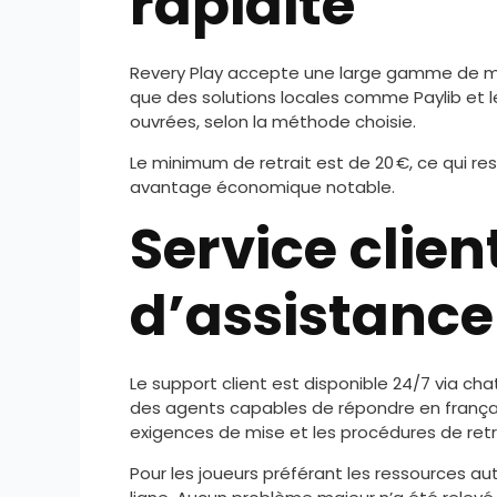
rapidité
Revery Play accepte une large gamme de moye
que des solutions locales comme Paylib et le
ouvrées, selon la méthode choisie.
Le minimum de retrait est de 20 €, ce qui res
avantage économique notable.
Service client
d’assistance
Le support client est disponible 24/7 via c
des agents capables de répondre en français
exigences de mise et les procédures de retr
Pour les joueurs préférant les ressources a