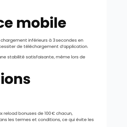
ce mobile
e chargement inférieurs à 3 secondes en
essiter de téléchargement d’application.
une stabilité satisfaisante, même lors de
ions
ux reload bonuses de 100 € chacun,
s les termes et conditions, ce qui évite les