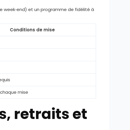
e week‑end) et un programme de fidélité à
Conditions de mise
equis
 chaque mise
 retraits et