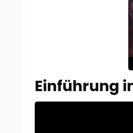
Einführung i