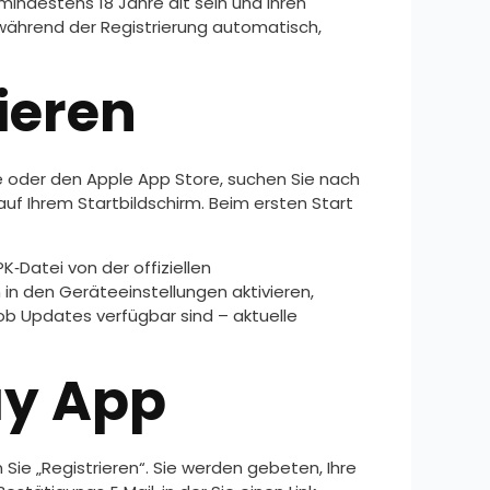
mindestens 18 Jahre alt sein und ihren
l während der Registrierung automatisch,
ieren
re oder den Apple App Store, suchen Sie nach
 auf Ihrem Startbildschirm. Beim ersten Start
K‑Datei von der offiziellen
 in den Geräteeinstellungen aktivieren,
, ob Updates verfügbar sind – aktuelle
ay App
ie „Registrieren“. Sie werden gebeten, Ihre