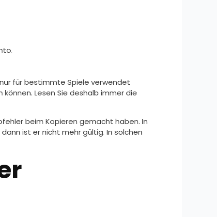
nto.
 nur für bestimmte Spiele verwendet
 können. Lesen Sie deshalb immer die
Tippfehler beim Kopieren gemacht haben. In
nn ist er nicht mehr gültig. In solchen
er