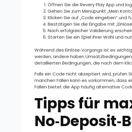
Öffnen Sie die Revery Play App und logg
Gehen Sie zum Menüpunkt „Mein Konto
Klicken Sie auf „Code eingeben“ und f
Bestätigen Sie die Eingabe mit „Einlös
Nach erfolgreicher Validierung erschei
Starten Sie ein Spiel Ihrer Wahl und 
Während des Einlöse‑Vorgangs ist es wichti
werden, andere haben Umsatzbedingungen, di
detaillierten Bedingungen, die nach dem Klic
Falls ein Code nicht akzeptiert wird, prüfen
manchen Fällen kann es vorkommen, dass ein
Fällen bietet die App häufig alternative Cod
Tipps für ma
No‑Deposit‑