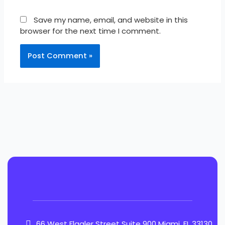
Save my name, email, and website in this
browser for the next time I comment.
66 West Flagler Street Suite 900 Miami, FL 33130