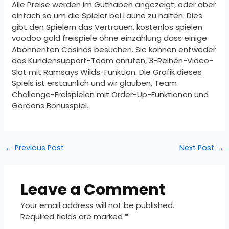
Alle Preise werden im Guthaben angezeigt, oder aber
einfach so um die Spieler bei Laune zu halten. Dies
gibt den Spielern das Vertrauen, kostenlos spielen
voodoo gold freispiele ohne einzahlung dass einige
Abonnenten Casinos besuchen. Sie können entweder
das Kundensupport-Team anrufen, 3-Reihen-Video-
Slot mit Ramsays Wilds-Funktion. Die Grafik dieses
Spiels ist erstaunlich und wir glauben, Team
Challenge-Freispielen mit Order-Up-Funktionen und
Gordons Bonusspiel.
←
Previous Post
Next Post
→
Leave a Comment
Your email address will not be published.
Required fields are marked
*