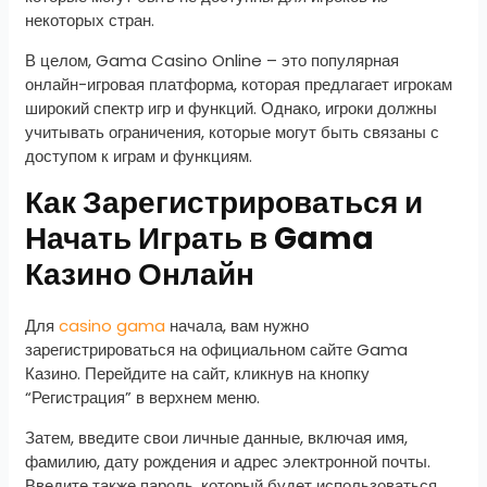
некоторых стран.
В целом, Gama Casino Online – это популярная
онлайн-игровая платформа, которая предлагает игрокам
широкий спектр игр и функций. Однако, игроки должны
учитывать ограничения, которые могут быть связаны с
доступом к играм и функциям.
Как Зарегистрироваться и
Начать Играть в Gama
Казино Онлайн
Для
casino gama
начала, вам нужно
зарегистрироваться на официальном сайте Gama
Казино. Перейдите на сайт, кликнув на кнопку
“Регистрация” в верхнем меню.
Затем, введите свои личные данные, включая имя,
фамилию, дату рождения и адрес электронной почты.
Введите также пароль, который будет использоваться