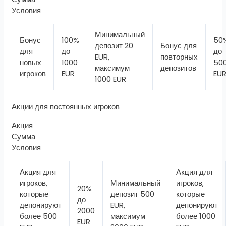
Условия
Минимальный
Бонус
100%
50
депозит 20
Бонус для
для
до
до
EUR,
повторных
новых
1000
50
максимум
депозитов
игроков
EUR
EU
1000 EUR
Акции для постоянных игроков
Акция
Сумма
Условия
Акция для
Акция для
игроков,
Минимальный
игроков,
20%
которые
депозит 500
которые
до
депонируют
EUR,
депонируют
2000
более 500
максимум
более 1000
EUR