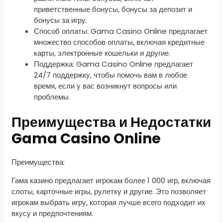
приветственные бонусы, бонусы за депозит и
бонусы за игру.
Способ оплаты: Gama Casino Online предлагает
множество способов оплаты, включая кредитные
карты, электронные кошельки и другие.
Поддержка: Gama Casino Online предлагает
24/7 поддержку, чтобы помочь вам в любое
время, если у вас возникнут вопросы или
проблемы.
Преимущества и Недостатки
Gama Casino Online
Преимущества:
Гама казино предлагает игрокам более 1 000 игр, включая
слоты, карточные игры, рулетку и другие. Это позволяет
игрокам выбрать игру, которая лучше всего подходит их
вкусу и предпочтениям.