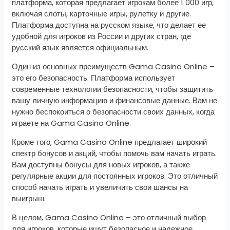
платформа, которая предлагает игрокам более 1 000 игр,
включая слоты, карточные игры, рулетку и другие.
Платформа доступна на русском языке, что делает ее
удобной для игроков из России и других стран, где
русский язык является официальным.
Один из основных преимуществ Gama Casino Online –
это его безопасность. Платформа использует
современные технологии безопасности, чтобы защитить
вашу личную информацию и финансовые данные. Вам не
нужно беспокоиться о безопасности своих данных, когда
играете на Gama Casino Online.
Кроме того, Gama Casino Online предлагает широкий
спектр бонусов и акций, чтобы помочь вам начать играть.
Вам доступны бонусы для новых игроков, а также
регулярные акции для постоянных игроков. Это отличный
способ начать играть и увеличить свои шансы на
выигрыш.
В целом, Gama Casino Online – это отличный выбор
для игроков, которые ищут безопасное и надежное