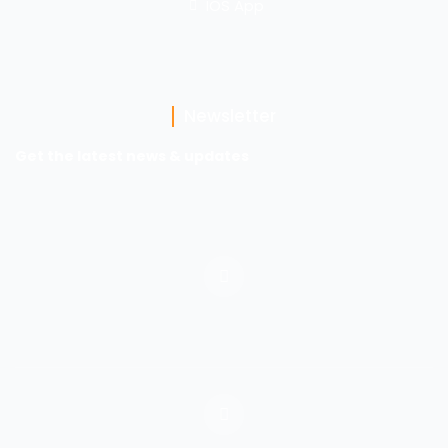
IOS App
Newsletter
Get the latest news & updates
I
n
s
t
a
g
r
a
m
L
o
c