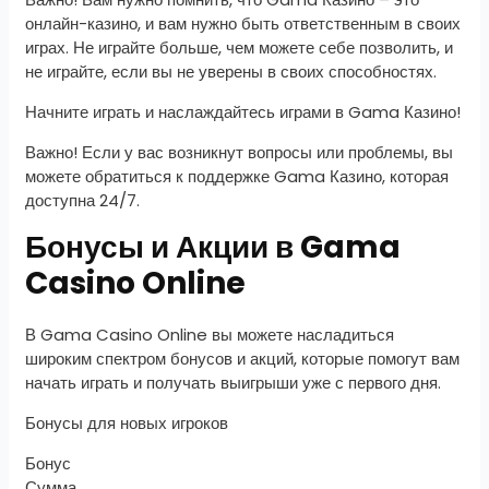
онлайн-казино, и вам нужно быть ответственным в своих
играх. Не играйте больше, чем можете себе позволить, и
не играйте, если вы не уверены в своих способностях.
Начните играть и наслаждайтесь играми в Gama Казино!
Важно! Если у вас возникнут вопросы или проблемы, вы
можете обратиться к поддержке Gama Казино, которая
доступна 24/7.
Бонусы и Акции в Gama
Casino Online
В Gama Casino Online вы можете насладиться
широким спектром бонусов и акций, которые помогут вам
начать играть и получать выигрыши уже с первого дня.
Бонусы для новых игроков
Бонус
Сумма