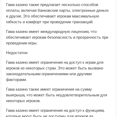
Гама казино также предлагает несколько способов
оплаты, включая банковские карты, электронные деньги
и другие. Это обеспечивает игрокам максимальную
гибкость и комфорт при проведении транзакций.
Гама казино имеет международную лицензию, что
обеспечивает игрокам безопасность и прозрачность при
проведении игры.
Недостатки:
Гама казино имеет ограничения на доступ к играм для
игроков из некоторых стран. Это может быть вызвано
законодательными ограничениями или другими
факторами.
Гама казино также имеет ограничения на сумму
выигрыша, что может быть неудовлетворительным для
некоторых игроков.
Гама казино имеет ограничения на доступ к функциям,
которые могут быть не доступны для игроков из