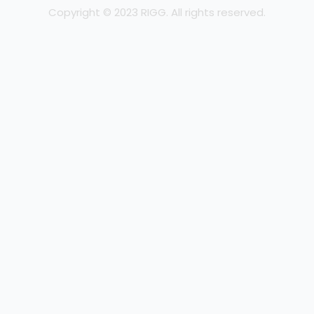
k
Copyright © 2023 RIGG. All rights reserved.