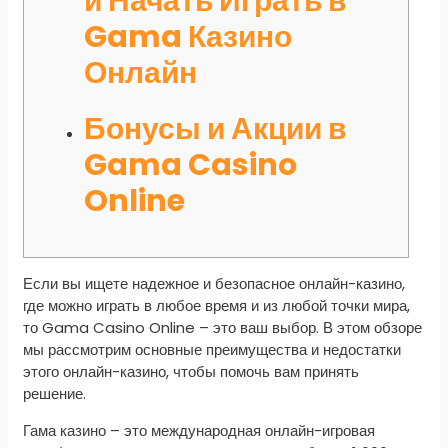
и Начать Играть в
Gama Казино
Онлайн
Бонусы и Акции в
Gama Casino
Online
Если вы ищете надежное и безопасное онлайн-казино,
где можно играть в любое время и из любой точки мира,
то Gama Casino Online – это ваш выбор. В этом обзоре
мы рассмотрим основные преимущества и недостатки
этого онлайн-казино, чтобы помочь вам принять
решение.
Гама казино – это международная онлайн-игровая