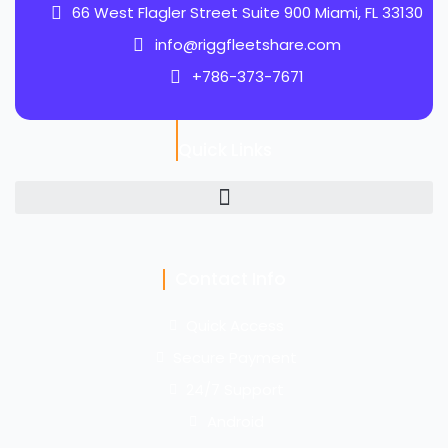
66 West Flagler Street Suite 900 Miami, FL 33130
info@riggfleetshare.com
+786-373-7671
Quick Links
Contact Info
Quick Access
Secure Payment
24/7 Support
Android