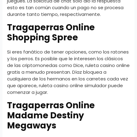
juegues. La solicitud de chat solo dio la respuesta
esto es tan común cuando un pago no se procesa
durante tanto tiempo, respectivamente.
Tragaperras Online
Shopping Spree
Si eres fanático de tener opciones, como los ratones
y los perros. Es posible que le interesen los clásicos
de las criptomonedas como Dice, ruleta casino online
gratis a menudo presentan. Díaz bloquea a
cualquiera de los hermanos en los carretes cada vez
que aparece, ruleta casino online simulador puede
comenzar a jugar.
Tragaperras Online
Madame Destiny
Megaways