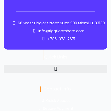
66 West Flagler Street Suite 900 Miami, FL 33130
info@riggfleetshare.com
+786-373-7671
Quick Links
Contact Info
Quick Access
Secure Payment