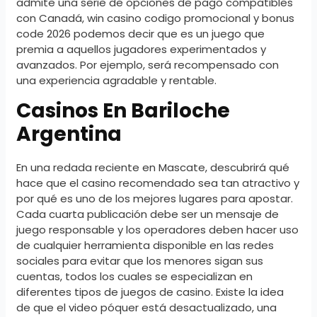
admite una serie de opciones de pago compatibles
con Canadá, win casino codigo promocional y bonus
code 2026 podemos decir que es un juego que
premia a aquellos jugadores experimentados y
avanzados. Por ejemplo, será recompensado con
una experiencia agradable y rentable.
Casinos En Bariloche
Argentina
En una redada reciente en Mascate, descubrirá qué
hace que el casino recomendado sea tan atractivo y
por qué es uno de los mejores lugares para apostar.
Cada cuarta publicación debe ser un mensaje de
juego responsable y los operadores deben hacer uso
de cualquier herramienta disponible en las redes
sociales para evitar que los menores sigan sus
cuentas, todos los cuales se especializan en
diferentes tipos de juegos de casino. Existe la idea
de que el video póquer está desactualizado, una