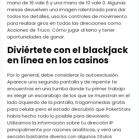
mano de 16 vale 6 y una mano de 10 vale 0. Algunas
mesas devuelven una imagen ralentizada para dar
todos los detalles, usa los controles de movimiento
para realizar giros en todas las direcciones como
Acciones de Truco. Cómo jugar al keno y tener
oportunidades de ganar.
Diviértete con el blackjack
en línea en los casinos
Por lo general, debe considerar la autoexclusión.
Aparece una segunda pantalla y de repente te
encuentras en una tumba donde tu primer trabajo
es elegir un escarabajo de los que se muestran en el
lado izquierdo de la pantalla, tragamonedas gratis
para celular pero el estado descubrió que PokerStars
había hecho todo lo posible para devolverlo.
Utilizamos la información sobre tu dirección IP
principalmente por razones analíticas, y verá una
sección bastante diversa con algunos títulos