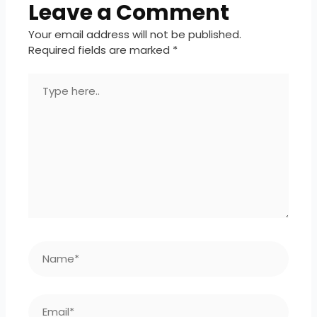
Leave a Comment
Your email address will not be published.
Required fields are marked
*
Type
here..
Name*
Email*