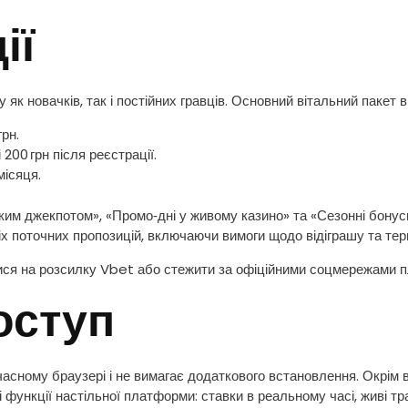
ії
як новачків, так і постійних гравців. Основний вітальний пакет 
рн.
200 грн після реєстрації.
місяця.
великим джекпотом», «Промо‑дні у живому казино» та «Сезонні бону
іх поточних пропозицій, включаючи вимоги щодо відіграшу та терм
тися на розсилку Vbet або стежити за офіційними соцмережами 
оступ
сному браузері і не вимагає додаткового встановлення. Окрім в
 функції настільної платформи: ставки в реальному часі, живі тран