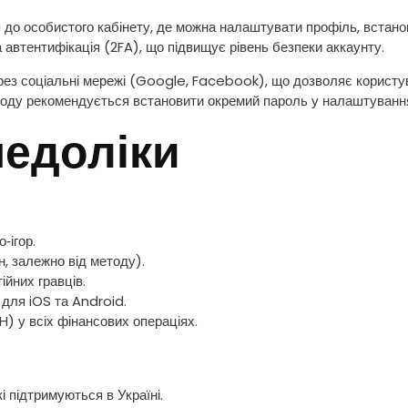
п до особистого кабінету, де можна налаштувати профіль, встанов
автентифікація (2FA), що підвищує рівень безпеки аккаунту.
рез соціальні мережі (Google, Facebook), що дозволяє корист
 входу рекомендується встановити окремий пароль у налаштуванн
недоліки
‑ігор.
н, залежно від методу).
ійних гравців.
для iOS та Android.
H) у всіх фінансових операціях.
і підтримуються в Україні.