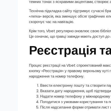
темних тонах з яскравими акцентами, створює ат
Технічна підкладка сайту підтримує сучасні бра
«легка» версія, яка зменшує обсяг графічних е
скорочує час на навігацію.
Крім того, Vbet регулярно оновлює свою бібліо
Це означає, що гравці завжди мають доступ до а
Реєстрація та
Процес реєстрації на Vbet спроектований макс
кнопку «Реєстрація» у правому верхньому куті г
народження та номер телефону.
Ввести електронну пошту та створити па
Вказати дату народження, щоб підтвердит
Надати номер телефону у міжнародному
Погодитися з умовами користування та по
Після надсилання форми отримати лист 