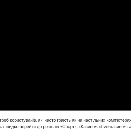
еб користувачів, які часто грають як на настільних комп’ютерах
є швидко перейти до розділів «Спорт», «Казино», «Live‑казино» та