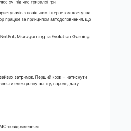
ює очі під час тривалої гри.
користувачів з повільним інтернетом доступна
ігор працює за принципом автодоповнення, що
як NetEnt, Microgaming та Evolution Gaming.
 зайвих затримок. Перший крок – натиснути
 ввести електронну пошту, пароль, дату
СМС‑повідомленням.