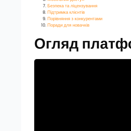
Безпека та ліцензування
Підтримка клієнтів
Порівняння з конкурентами
Поради для новачків
Огляд платф