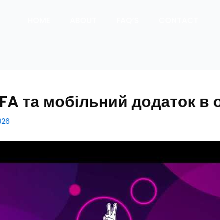
HOME
ABOUT
FAQ’S
CONTACT
 2FA та мобільний додаток в 
026