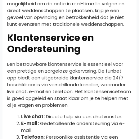
mogelijkheid om de actie in real-time te volgen en
direct weddenschappen te plaatsen, krijg je een
gevoel van opwinding en betrokkenheid dat je niet
kunt evenaren met traditionele weddenschappen.
Klantenservice en
Ondersteuning
Een betrouwbare klantenservice is essentieel voor
een prettige en zorgeloze gokervaring. De funbet
app biedt een uitgebreide klantenservice die 24/7
beschikbaar is via verschillende kanalen, waaronder
live chat, e-mail en telefoon. Het klantenserviceteam
is goed opgeleid en staat klaar om je te helpen met
al je vragen en problemen.
Live chat:
Directe hulp via een chatvenster.
E-mail:
Gedetailleerde ondersteuning via e-
mail.
Telefoon:
Persoonlijke assistentie via een