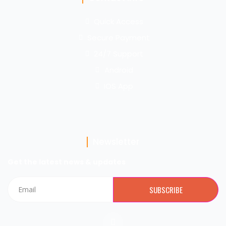
Quick Access
Secure Payment
24/7 Support
Android
IOS App
Newsletter
Get the latest news & updates
Email
SUBSCRIBE
I
n