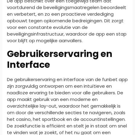
De app beschikt over een toegewijd team dat
voortdurend de beveiligingsmaatregelen beoordeelt
en verbetert, en zo een proactieve verdediging
opbouwt tegen opkomende bedreigingen. Dit zorgt
voor een constante evolutie van de
beveiligingsinfrastructuur, waardoor de app een stap
voor blijft op mogelijke aanvallers.
Gebruikerservaring en
Interface
De gebruikerservaring en interface van de funbet app
zijn zorgvuldig ontworpen om een intuïtieve en
naadloze ervaring te bieden voor alle gebruikers. De
app maakt gebruik van een moderne en
overzichtelijke lay-out, waardoor het gemakkelijk is
om door de verschillende secties te navigeren, zoals
het casino, het sportbook en de accountinstellingen.
De zoekfunctie is efficiënt en stelt je in staat om snel
te vinden wat je zoekt, of het nu gaat om een