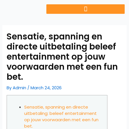
Skip
to
content
Sensatie, spanning en
directe uitbetaling beleef
entertainment op jouw
voorwaarden met een fun
bet.
By
Admin
/
March 24, 2026
Sensatie, spanning en directe
uitbetaling: beleef entertainment
op jouw voorwaarden met een fun
bet.