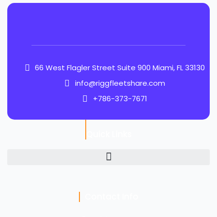
66 West Flagler Street Suite 900 Miami, FL 33130
info@riggfleetshare.com
+786-373-7671
Quick Links
Contact Info