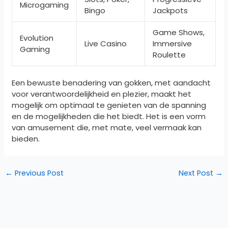
Microgaming
Bingo
Jackpots
Game Shows,
Evolution
Live Casino
Immersive
Gaming
Roulette
Een bewuste benadering van gokken, met aandacht
voor verantwoordelijkheid en plezier, maakt het
mogelijk om optimaal te genieten van de spanning
en de mogelijkheden die het biedt. Het is een vorm
van amusement die, met mate, veel vermaak kan
bieden.
←
Previous Post
Next Post
→