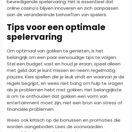
bevredigende spelervaring. Het is essentieel dat
online casino’s blijven innoveren en zich aanpassen
aan de veranderende behoeften van spelers.
Tips voor een optimale
spelervaring
Om optimaal van gokken te genieten, is het
belangrijk om een paar eenvoudige tips te volgen.
Stel een budget vast en houd je eraan, speel alleen
met geld dat je kunt missen en neem regelmatig
pauzes. Kies spellen die je leuk vindt en waarvan je de
regels begrijpt, en wees niet bang om hulp te vragen
als je problemen hebt met gokken. Het belangrijkste
is om te onthouden dat gokken een vorm van
entertainment moet zijn, niet een bron van stress of
financiële problemen.
Wees ook kritisch op de bonussen en promoties die
worden aangeboden. Lees de voorwaarden