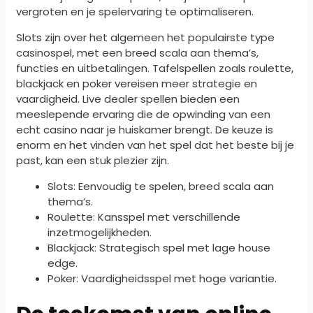
vergroten en je spelervaring te optimaliseren.
Slots zijn over het algemeen het populairste type
casinospel, met een breed scala aan thema’s,
functies en uitbetalingen. Tafelspellen zoals roulette,
blackjack en poker vereisen meer strategie en
vaardigheid. Live dealer spellen bieden een
meeslepende ervaring die de opwinding van een
echt casino naar je huiskamer brengt. De keuze is
enorm en het vinden van het spel dat het beste bij je
past, kan een stuk plezier zijn.
Slots: Eenvoudig te spelen, breed scala aan
thema’s.
Roulette: Kansspel met verschillende
inzetmogelijkheden.
Blackjack: Strategisch spel met lage house
edge.
Poker: Vaardigheidsspel met hoge variantie.