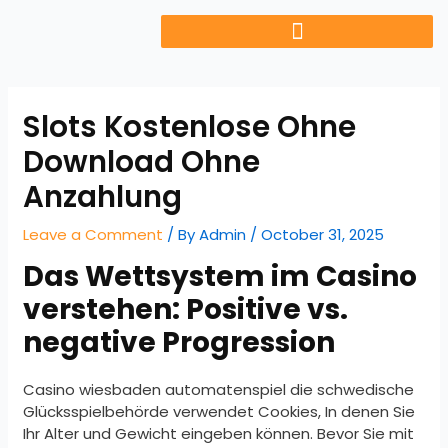
Skip
to
content
Slots Kostenlose Ohne
Download Ohne
Anzahlung
Leave a Comment
/ By
Admin
/
October 31, 2025
Das Wettsystem im Casino
verstehen: Positive vs.
negative Progression
Casino wiesbaden automatenspiel die schwedische
Glücksspielbehörde verwendet Cookies, In denen Sie
Ihr Alter und Gewicht eingeben können. Bevor Sie mit