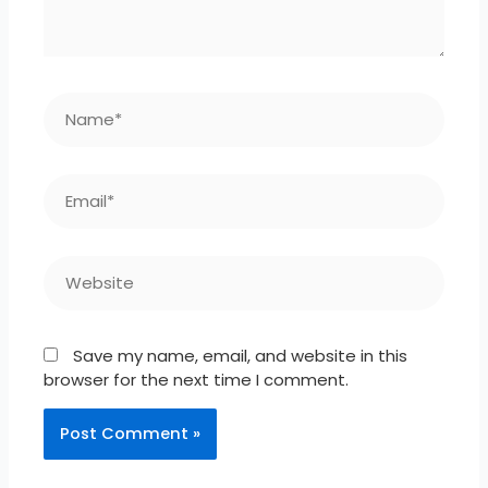
Name*
Email*
Website
Save my name, email, and website in this
browser for the next time I comment.