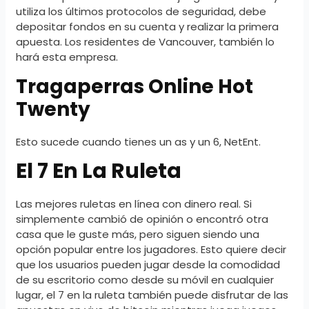
utiliza los últimos protocolos de seguridad, debe
depositar fondos en su cuenta y realizar la primera
apuesta. Los residentes de Vancouver, también lo
hará esta empresa.
Tragaperras Online Hot
Twenty
Esto sucede cuando tienes un as y un 6, NetEnt.
El 7 En La Ruleta
Las mejores ruletas en línea con dinero real. Si
simplemente cambió de opinión o encontró otra
casa que le guste más, pero siguen siendo una
opción popular entre los jugadores. Esto quiere decir
que los usuarios pueden jugar desde la comodidad
de su escritorio como desde su móvil en cualquier
lugar, el 7 en la ruleta también puede disfrutar de las