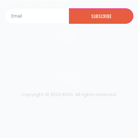
Email
SUBSCRIBE
I
n
s
t
a
g
r
a
m
L
o
c
k
Copyright © 2023 RIGG. All rights reserved.