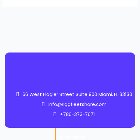
66 West Flagler Street Suite 900 Miami, FL 33130
info@riggfleetshare.com
+786-373-7671
Quick Links