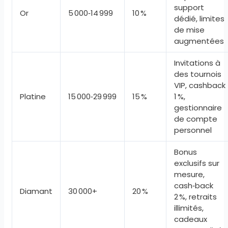
support
Or
5 000‑14 999
10 %
dédié, limites
de mise
augmentées
Invitations à
des tournois
VIP, cashback
Platine
15 000‑29 999
15 %
1 %,
gestionnaire
de compte
personnel
Bonus
exclusifs sur
mesure,
cash‑back
Diamant
30 000+
20 %
2 %, retraits
illimités,
cadeaux