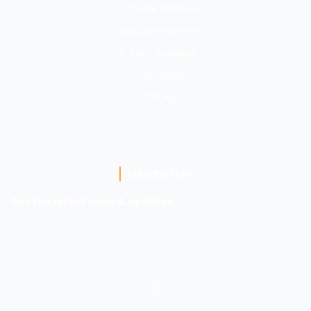
Quick Access
Secure Payment
24/7 Support
Android
IOS App
Newsletter
Get the latest news & updates
I
n
s