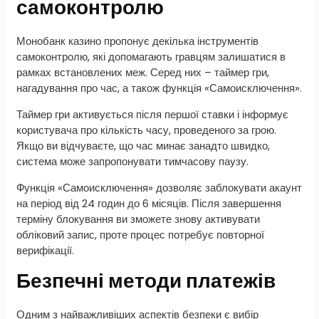
самоконтролю
Монобанк казино пропонує декілька інструментів
самоконтролю, які допомагають гравцям залишатися в
рамках встановлених меж. Серед них – таймер гри,
нагадування про час, а також функція «Самоисключення».
Таймер гри активується після першої ставки і інформує
користувача про кількість часу, проведеного за грою.
Якщо ви відчуваєте, що час минає занадто швидко,
система може запропонувати тимчасову паузу.
Функція «Самоисключення» дозволяє заблокувати акаунт
на період від 24 годин до 6 місяців. Після завершення
терміну блокування ви зможете знову активувати
обліковий запис, проте процес потребує повторної
верифікації.
Безпечні методи платежів
Одним з найважливіших аспектів безпеки є вибір