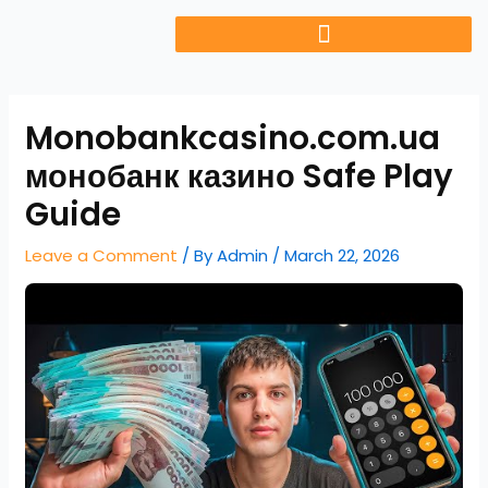
Skip
to
content
Monobankcasino.com.ua
монобанк казино Safe Play
Guide
Leave a Comment
/ By
Admin
/
March 22, 2026