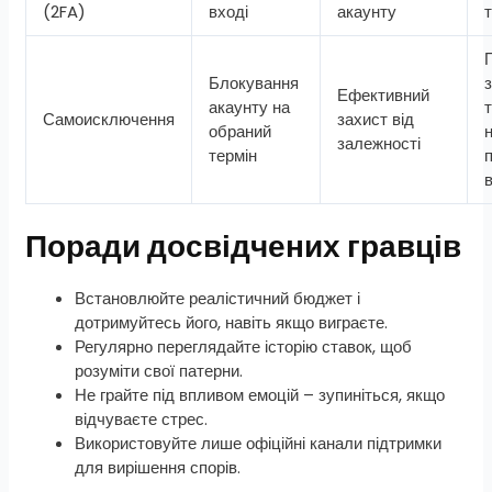
(2FA)
вході
акаунту
Блокування
Ефективний
акаунту на
Самоисключення
захист від
обраний
залежності
термін
Поради досвідчених гравців
Встановлюйте реалістичний бюджет і
дотримуйтесь його, навіть якщо виграєте.
Регулярно переглядайте історію ставок, щоб
розуміти свої патерни.
Не грайте під впливом емоцій – зупиніться, якщо
відчуваєте стрес.
Використовуйте лише офіційні канали підтримки
для вирішення спорів.