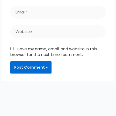
Email*
Website
Save my name, email, and website in this
browser for the next time I comment.