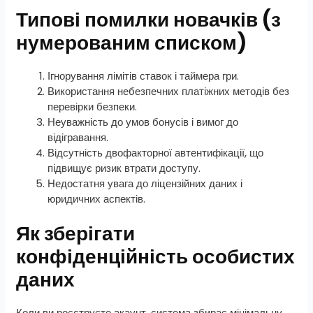
Типові помилки новачків (з
нумерованим списком)
Ігнорування лімітів ставок і таймера гри.
Використання небезпечних платіжних методів без
перевірки безпеки.
Неуважність до умов бонусів і вимог до
відігравання.
Відсутність двофакторної автентифікації, що
підвищує ризик втрати доступу.
Недостатня увага до ліцензійних даних і
юридичних аспектів.
Як зберігати
конфіденційність особистих
даних
Коли ви реєструєте акаунт, система збирає мінімальну