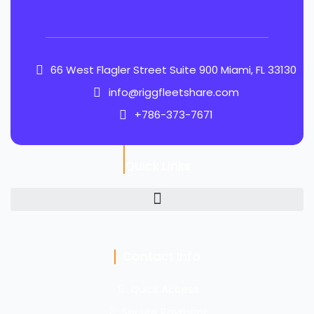
66 West Flagler Street Suite 900 Miami, FL 33130
info@riggfleetshare.com
+786-373-7671
Quick Links
Contact Info
Quick Access
Secure Payment