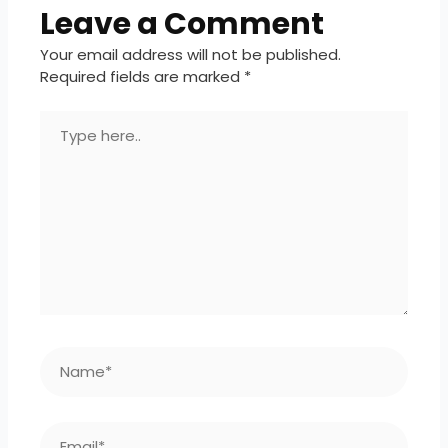
Leave a Comment
Your email address will not be published.
Required fields are marked
*
Type
here..
Name*
Email*