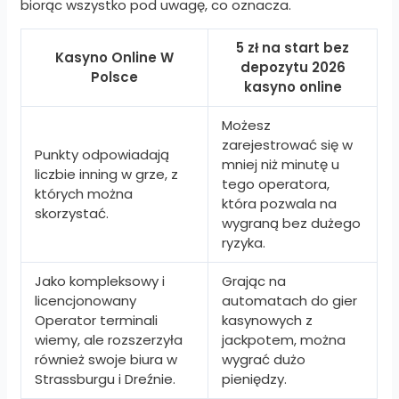
biorąc wszystko pod uwagę, co oznacza.
5 zł na start bez
Kasyno Online W
depozytu 2026
Polsce
kasyno online
Możesz
zarejestrować się w
Punkty odpowiadają
mniej niż minutę u
liczbie inning w grze, z
tego operatora,
których można
która pozwala na
skorzystać.
wygraną bez dużego
ryzyka.
Jako kompleksowy i
Grając na
licencjonowany
automatach do gier
Operator terminali
kasynowych z
wiemy, ale rozszerzyła
jackpotem, można
również swoje biura w
wygrać dużo
Strassburgu i Dreźnie.
pieniędzy.