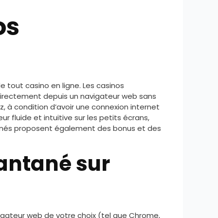
os
 tout casino en ligne. Les casinos
 directement depuis un navigateur web sans
z, à condition d’avoir une connexion internet
 fluide et intuitive sur les petits écrans,
tanés proposent également des bonus et des
antané sur
vigateur web de votre choix (tel que Chrome,