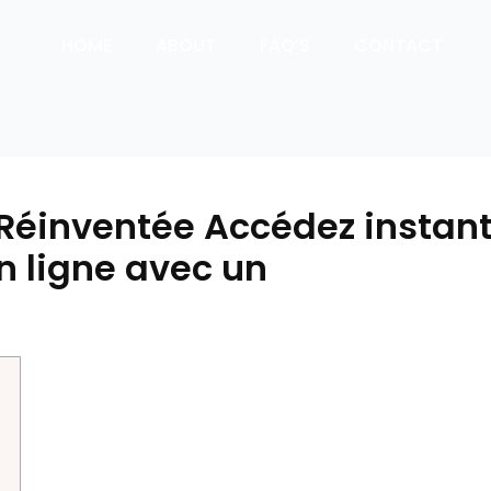
HOME
ABOUT
FAQ’S
CONTACT
 Réinventée Accédez instan
n ligne avec un