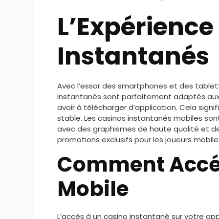
L’Expérience
Instantanés
Avec l’essor des smartphones et des tablett
instantanés sont parfaitement adaptés aux 
avoir à télécharger d’application. Cela signi
stable. Les casinos instantanés mobiles sont 
avec des graphismes de haute qualité et d
promotions exclusifs pour les joueurs mobile
Comment Accéd
Mobile
L’accès à un casino instantané sur votre ap