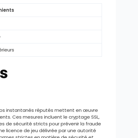
nients
e
rieurs
os
inos instantanés réputés mettent en œuvre
ients. Ces mesures incluent le cryptage SSL,
s de sécurité stricts pour prévenir la fraude
une licence de jeu délivrée par une autorité
 normes strictes en matière de sécurité et