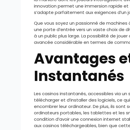
innovation permet une immersion rapide et
s’adapte parfaitement aux exigences d’un j
Que vous soyez un passionné de machines à 
une porte d’entrée vers un vaste choix de div
à un public plus large. La possibilité de jou
avancée considérable en termes de commodi
Avantages et
Instantanés
Les casinos instantanés, accessibles via un
télécharger et d’installer des logiciels, ce q
encombrer leur ordinateur. De plus, ils sont
ordinateurs portables, les tablettes et les 
condition d’avoir une connexion internet sta
aux casinos téléchargeables, bien que cette