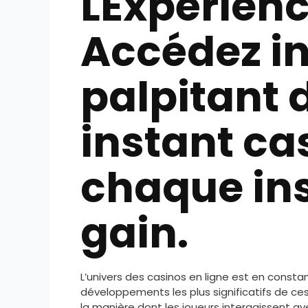
LExpérienc
Accédez i
palpitant 
instant ca
chaque ins
gain.
L’univers des casinos en ligne est en consta
développements les plus significatifs de c
la manière dont les joueurs interagissent av