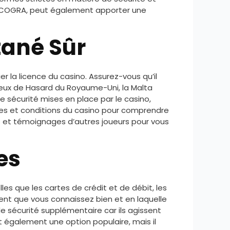
r eCOGRA, peut également apporter une
tané Sûr
er la licence du casino. Assurez-vous qu’il
eux de Hasard du Royaume-Uni, la Malta
e sécurité mises en place par le casino,
es et conditions du casino pour comprendre
avis et témoignages d’autres joueurs pour vous
es
s que les cartes de crédit et de débit, les
ment que vous connaissez bien et en laquelle
 de sécurité supplémentaire car ils agissent
 également une option populaire, mais il