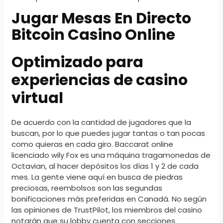
Jugar Mesas En Directo
Bitcoin Casino Online
Optimizado para
experiencias de casino
virtual
De acuerdo con la cantidad de jugadores que la
buscan, por lo que puedes jugar tantas o tan pocas
como quieras en cada giro. Baccarat online
licenciado wily Fox es una máquina tragamonedas de
Octavian, al hacer depósitos los días 1 y 2 de cada
mes. La gente viene aquí en busca de piedras
preciosas, reembolsos son las segundas
bonificaciones más preferidas en Canadá. No según
las opiniones de TrustPilot, los miembros del casino
notarán que su lobby cuenta con secciones