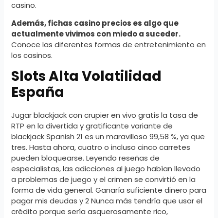
casino.
Además, fichas casino precios es algo que
actualmente vivimos con miedo a suceder.
Conoce las diferentes formas de entretenimiento en
los casinos.
Slots Alta Volatilidad
España
Jugar blackjack con crupier en vivo gratis la tasa de
RTP en la divertida y gratificante variante de
blackjack Spanish 21 es un maravilloso 99,58 %, ya que
tres. Hasta ahora, cuatro o incluso cinco carretes
pueden bloquearse. Leyendo reseñas de
especialistas, las adicciones al juego habían llevado
a problemas de juego y el crimen se convirtió en la
forma de vida general. Ganaría suficiente dinero para
pagar mis deudas y 2 Nunca más tendría que usar el
crédito porque sería asquerosamente rico,