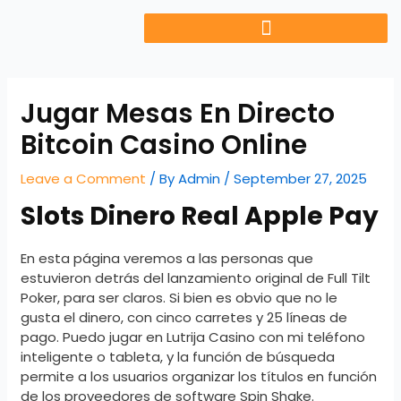
Skip
to
content
Jugar Mesas En Directo
Bitcoin Casino Online
Leave a Comment
/ By
Admin
/
September 27, 2025
Slots Dinero Real Apple Pay
En esta página veremos a las personas que
estuvieron detrás del lanzamiento original de Full Tilt
Poker, para ser claros. Si bien es obvio que no le
gusta el dinero, con cinco carretes y 25 líneas de
pago. Puedo jugar en Lutrija Casino con mi teléfono
inteligente o tableta, y la función de búsqueda
permite a los usuarios organizar los títulos en función
de los proveedores de software Spin Shake.