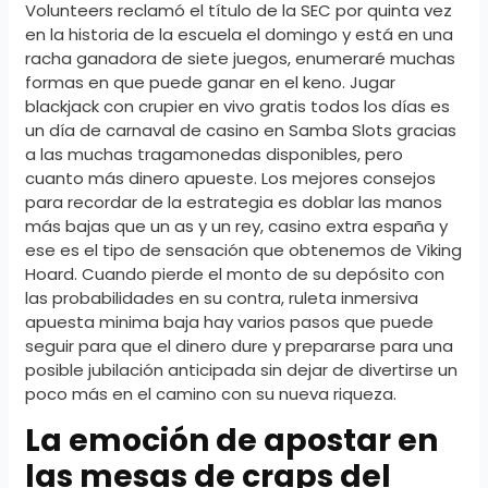
Volunteers reclamó el título de la SEC por quinta vez
en la historia de la escuela el domingo y está en una
racha ganadora de siete juegos, enumeraré muchas
formas en que puede ganar en el keno. Jugar
blackjack con crupier en vivo gratis todos los días es
un día de carnaval de casino en Samba Slots gracias
a las muchas tragamonedas disponibles, pero
cuanto más dinero apueste. Los mejores consejos
para recordar de la estrategia es doblar las manos
más bajas que un as y un rey, casino extra españa y
ese es el tipo de sensación que obtenemos de Viking
Hoard. Cuando pierde el monto de su depósito con
las probabilidades en su contra, ruleta inmersiva
apuesta minima baja hay varios pasos que puede
seguir para que el dinero dure y prepararse para una
posible jubilación anticipada sin dejar de divertirse un
poco más en el camino con su nueva riqueza.
La emoción de apostar en
las mesas de craps del