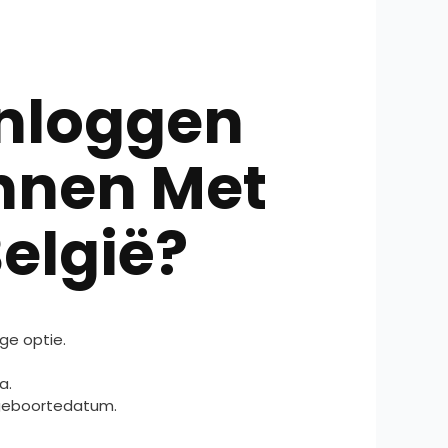
Inloggen
innen Met
België?
ge optie.
a.
n geboortedatum.