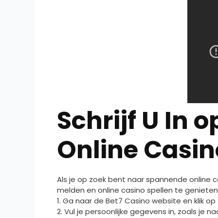
Schrijf U In
Online Casin
Als je op zoek bent naar spannende online ca
melden en online casino spellen te genieten
1. Ga naar de Bet7 Casino website en klik op 
2. Vul je persoonlijke gegevens in, zoals je