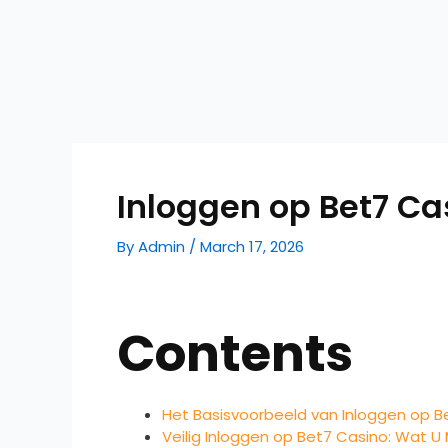
Skip
to
content
Inloggen op Bet7 Cas
By
Admin
/
March 17, 2026
Contents
Het Basisvoorbeeld van Inloggen op Be
Veilig Inloggen op Bet7 Casino: Wat U