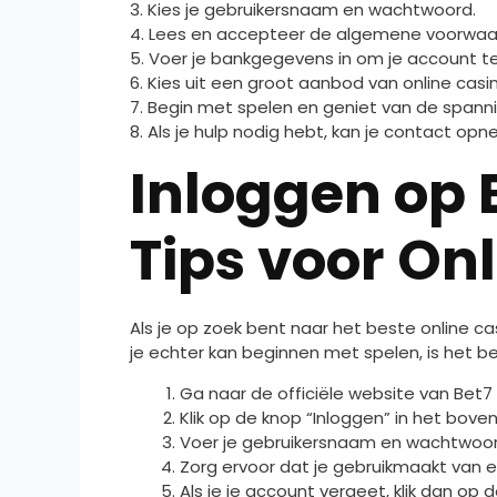
3. Kies je gebruikersnaam en wachtwoord.
4. Lees en accepteer de algemene voorwaard
5. Voer je bankgegevens in om je account te 
6. Kies uit een groot aanbod van online casino
7. Begin met spelen en geniet van de spanni
8. Als je hulp nodig hebt, kan je contact o
Inloggen op 
Tips voor Onl
Als je op zoek bent naar het beste online ca
je echter kan beginnen met spelen, is het be
Ga naar de officiële website van Bet7
Klik op de knop “Inloggen” in het bove
Voer je gebruikersnaam en wachtwoord 
Zorg ervoor dat je gebruikmaakt van e
Als je je account vergeet, klik dan o