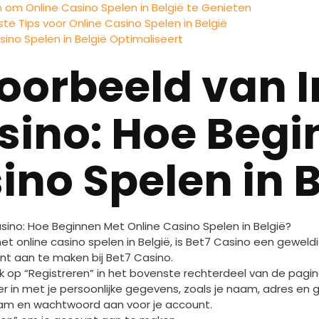
n om Online Casino Spelen in België te Genieten
ste Tips voor Online Casino Spelen in België
sino Spelen in België Optimaliseert
oorbeeld van 
sino: Hoe Beg
ino Spelen in 
sino: Hoe Beginnen Met Online Casino Spelen in België?
et online casino spelen in België, is Bet7 Casino een geweldi
unt aan te maken bij Bet7 Casino.
ik op “Registreren” in het bovenste rechterdeel van de pagin
ulier in met je persoonlijke gegevens, zoals je naam, adres e
aam en wachtwoord aan voor je account.