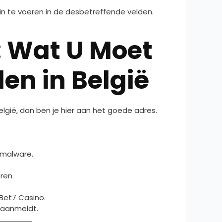
in te voeren in de desbetreffende velden.
: Wat U Moet
en in België
elgië, dan ben je hier aan het goede adres.
 malware.
ren.
 Bet7 Casino.
e aanmeldt.