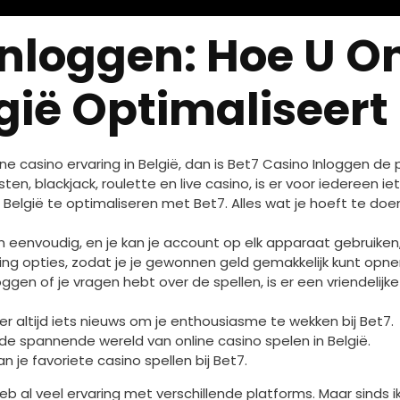
Inloggen: Hoe U O
lgië Optimaliseert
e casino ervaring in België, dan is Bet7 Casino Inloggen de p
n, blackjack, roulette en live casino, is er voor iedereen iets
n België te optimaliseren met Bet7. Alles wat je hoeft te d
n eenvoudig, en je kan je account op elk apparaat gebruiken
ing opties, zodat je je gewonnen geld gemakkelijk kunt opn
loggen of je vragen hebt over de spellen, is er een vriendelij
r altijd iets nieuws om je enthousiasme te wekken bij Bet7.
e spannende wereld van online casino spelen in België.
je favoriete casino spellen bij Bet7.
eb al veel ervaring met verschillende platforms. Maar sinds i