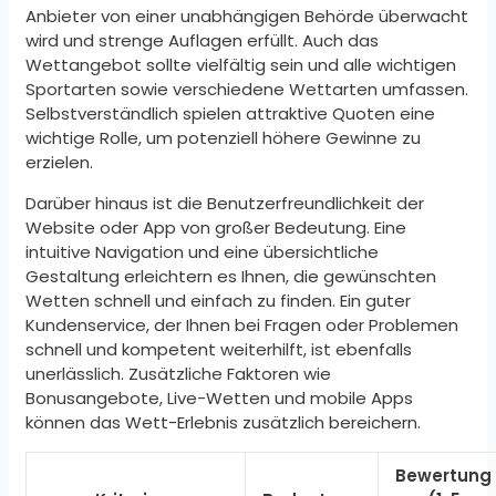
Anbieter von einer unabhängigen Behörde überwacht
wird und strenge Auflagen erfüllt. Auch das
Wettangebot sollte vielfältig sein und alle wichtigen
Sportarten sowie verschiedene Wettarten umfassen.
Selbstverständlich spielen attraktive Quoten eine
wichtige Rolle, um potenziell höhere Gewinne zu
erzielen.
Darüber hinaus ist die Benutzerfreundlichkeit der
Website oder App von großer Bedeutung. Eine
intuitive Navigation und eine übersichtliche
Gestaltung erleichtern es Ihnen, die gewünschten
Wetten schnell und einfach zu finden. Ein guter
Kundenservice, der Ihnen bei Fragen oder Problemen
schnell und kompetent weiterhilft, ist ebenfalls
unerlässlich. Zusätzliche Faktoren wie
Bonusangebote, Live-Wetten und mobile Apps
können das Wett-Erlebnis zusätzlich bereichern.
Bewertung