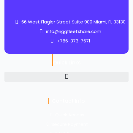
66 West Flagler Street Suite 900 Miami, FL 33130
info@riggfleetshare.com
+786-373-7671
Quick Links
Contact Info
Quick Access
Secure Payment