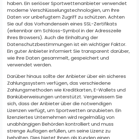
haben. Ein seriöser Sportwettenanbieter verwendet
moderne Verschlüsselungstechnologien, um Ihre
Daten vor unbefugtem Zugriff zu schützen. Achten
Sie auf das Vorhandensein eines SSL-Zertifikats
(erkennbar am Schloss-Symbol in der Adresszeile
Ihres Browsers). Auch die Einhaltung der
Datenschutzbestimmungen ist ein wichtiger Faktor.
Ein guter Anbieter informiert Sie transparent darüber,
wie Ihre Daten gesammelt, gespeichert und
verwendet werden.
Darüber hinaus sollte der Anbieter über ein sicheres
Zahlungssystem verfügen, das verschiedene
Zahlungsmethoden wie Kreditkarten, E-Wallets und
Banküberweisungen unterstützt. Vergewissern Sie
sich, dass der Anbieter über die notwendigen
Lizenzen verfügt, um Sportwetten anzubieten. Ein
lizenziertes Unternehmen wird regelmäßig von
unabhängigen Behörden kontrolliert und muss
strenge Auflagen erfüllen, um seine Lizenz zu
behalten. Dies bietet Ihnen als Kunden einen