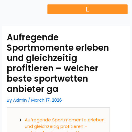
Skip
to
content
Aufregende
Sportmomente erleben
und gleichzeitig
profitieren – welcher
beste sportwetten
anbieter ga
By
Admin
/
March 17, 2026
Aufregende Sportmomente erleben
und gleichzeitig profitieren –