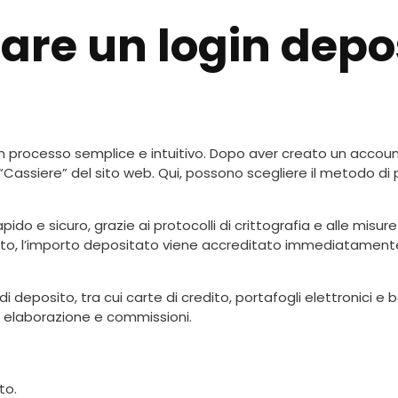
are un login depo
 processo semplice e intuitivo. Dopo aver creato un account e
Cassiere” del sito web. Qui, possono scegliere il metodo di 
do e sicuro, grazie ai protocolli di crittografia e alle misu
ito, l’importo depositato viene accreditato immediatamente
 deposito, tra cui carte di credito, portafogli elettronici 
 di elaborazione e commissioni.
to.