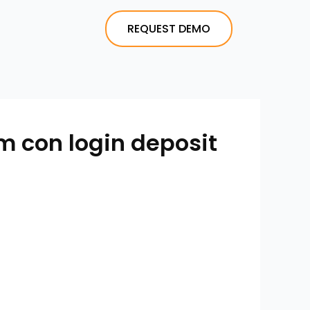
REQUEST DEMO
um con login deposit