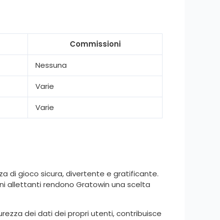
Commissioni
Nessuna
Varie
Varie
 di gioco sicura, divertente e gratificante.
ioni allettanti rendono Gratowin una scelta
urezza dei dati dei propri utenti, contribuisce