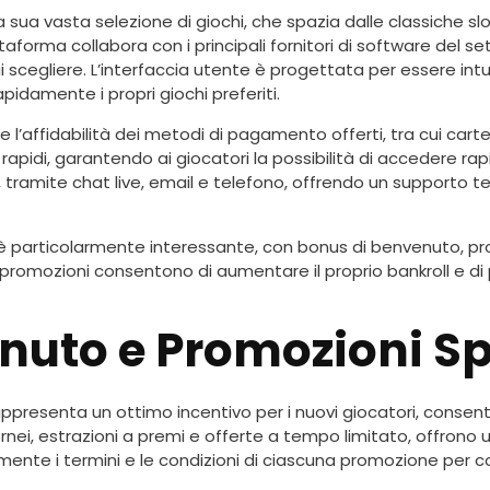
la sua vasta selezione di giochi, che spazia dalle classiche s
aforma collabora con i principali fornitori di software del s
cui scegliere. L’interfaccia utente è progettata per essere in
pidamente i propri giochi preferiti.
e l’affidabilità dei metodi di pagamento offerti, tra cui carte 
 rapidi, garantendo ai giocatori la possibilità di accedere rapi
u 7, tramite chat live, email e telefono, offrendo un supporto
 è particolarmente interessante, con bonus di benvenuto, p
 promozioni consentono di aumentare il proprio bankroll e di
nuto e Promozioni Sp
ppresenta un ottimo incentivo per i nuovi giocatori, consente
ei, estrazioni a premi e offerte a tempo limitato, offrono ult
ente i termini e le condizioni di ciascuna promozione per c