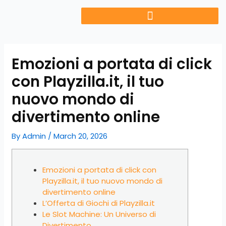
Skip
to
content
Emozioni a portata di click
con Playzilla.it, il tuo
nuovo mondo di
divertimento online
By
Admin
/
March 20, 2026
Emozioni a portata di click con
Playzilla.it, il tuo nuovo mondo di
divertimento online
L’Offerta di Giochi di Playzilla.it
Le Slot Machine: Un Universo di
Divertimento