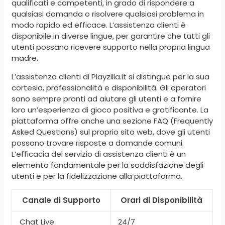
qualificati e competenti, in grado di rispondere a
qualsiasi domanda o risolvere qualsiasi problema in
modo rapido ed efficace. L’assistenza clienti è
disponibile in diverse lingue, per garantire che tutti gli
utenti possano ricevere supporto nella propria lingua
madre.
L’assistenza clienti di Playzilla.it si distingue per la sua
cortesia, professionalità e disponibilità. Gli operatori
sono sempre pronti ad aiutare gli utenti e a fornire
loro un’esperienza di gioco positiva e gratificante. La
piattaforma offre anche una sezione FAQ (Frequently
Asked Questions) sul proprio sito web, dove gli utenti
possono trovare risposte a domande comuni.
L’efficacia del servizio di assistenza clienti è un
elemento fondamentale per la soddisfazione degli
utenti e per la fidelizzazione alla piattaforma.
Canale di Supporto
Orari di Disponibilità
Chat Live
24/7