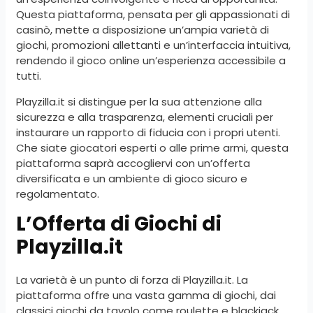
Questa piattaforma, pensata per gli appassionati di
casinò, mette a disposizione un’ampia varietà di
giochi, promozioni allettanti e un’interfaccia intuitiva,
rendendo il gioco online un’esperienza accessibile a
tutti.
Playzilla.it si distingue per la sua attenzione alla
sicurezza e alla trasparenza, elementi cruciali per
instaurare un rapporto di fiducia con i propri utenti.
Che siate giocatori esperti o alle prime armi, questa
piattaforma saprà accogliervi con un’offerta
diversificata e un ambiente di gioco sicuro e
regolamentato.
L’Offerta di Giochi di
Playzilla.it
La varietà è un punto di forza di Playzilla.it. La
piattaforma offre una vasta gamma di giochi, dai
classici giochi da tavolo come roulette e blackjack,