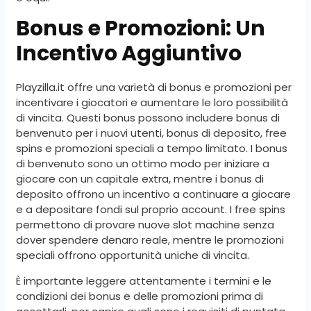
Bonus e Promozioni: Un
Incentivo Aggiuntivo
Playzilla.it offre una varietà di bonus e promozioni per
incentivare i giocatori e aumentare le loro possibilità
di vincita. Questi bonus possono includere bonus di
benvenuto per i nuovi utenti, bonus di deposito, free
spins e promozioni speciali a tempo limitato. I bonus
di benvenuto sono un ottimo modo per iniziare a
giocare con un capitale extra, mentre i bonus di
deposito offrono un incentivo a continuare a giocare
e a depositare fondi sul proprio account. I free spins
permettono di provare nuove slot machine senza
dover spendere denaro reale, mentre le promozioni
speciali offrono opportunità uniche di vincita.
È importante leggere attentamente i termini e le
condizioni dei bonus e delle promozioni prima di