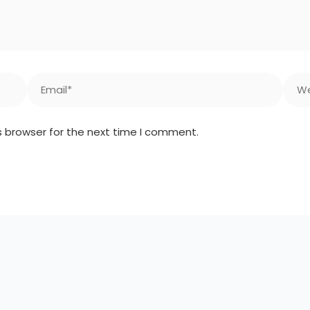
Email*
Webs
s browser for the next time I comment.