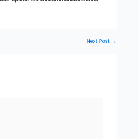
Next Post
→