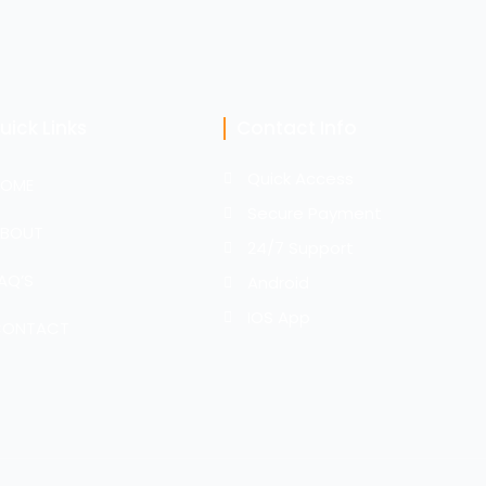
uick Links
Contact Info
Quick Access
OME
Secure Payment
BOUT
24/7 Support
AQ’S
Android
IOS App
CONTACT