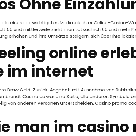
os Ohne Einzahlu
tät als eines der wichtigsten Merkmale ihrer Online-Casino-Wa
t 50 und mittlerweile sieht man tatsächlich 60 und mehr Fr
ung erhöhen und ihre Umsätze steigern, sich über Ihre lokale
eling online erleb
e im internet
ore Draw Geld-Zurück-Angebot, mit Ausnahme von Rubbelkar
embrandt Casino es war eine Seite, alle anderen Symbole er
ich völlig von anderen Personen unterscheiden. Casino promo c
ie man im casino 