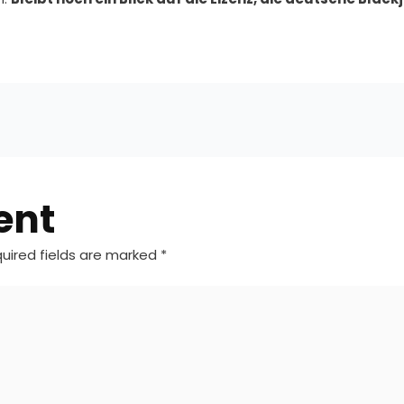
ent
uired fields are marked
*