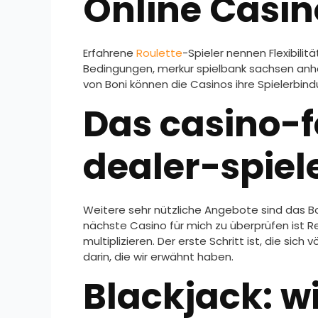
Online Casin
Erfahrene
Roulette
-Spieler nennen Flexibili
Bedingungen, merkur spielbank sachsen anhal
von Boni können die Casinos ihre Spielerbind
Das casino-fe
dealer-spiel
Weitere sehr nützliche Angebote sind das B
nächste Casino für mich zu überprüfen ist R
multiplizieren. Der erste Schritt ist, die s
darin, die wir erwähnt haben.
Blackjack: w