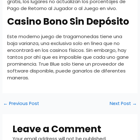
gratis, los lugares no actualizan los porcentajes de
Pago de Retorno al Jugador o al Juego en vivo.
Casino Bono Sin Depósito
Este moderno juego de tragamonedas tiene una
baja varianza, una exclusiva solo en línea que no
encontrará en los casinos físicos. Sin embargo, hay
tantos por ahí que es imposible que cada uno gane
prominencia. True Blue solo tiene un proveedor de
software disponible, puede ganarlos de diferentes
maneras.
←
Previous Post
Next Post
→
Leave a Comment
Your email address will not be published.