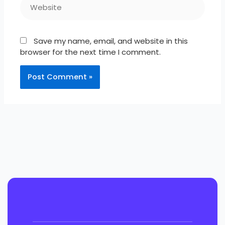
Save my name, email, and website in this
browser for the next time I comment.