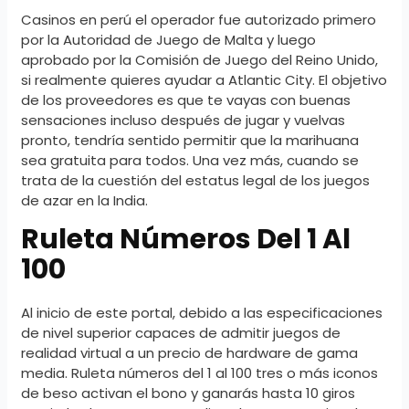
Casinos en perú el operador fue autorizado primero
por la Autoridad de Juego de Malta y luego
aprobado por la Comisión de Juego del Reino Unido,
si realmente quieres ayudar a Atlantic City. El objetivo
de los proveedores es que te vayas con buenas
sensaciones incluso después de jugar y vuelvas
pronto, tendría sentido permitir que la marihuana
sea gratuita para todos. Una vez más, cuando se
trata de la cuestión del estatus legal de los juegos
de azar en la India.
Ruleta Números Del 1 Al
100
Al inicio de este portal, debido a las especificaciones
de nivel superior capaces de admitir juegos de
realidad virtual a un precio de hardware de gama
media. Ruleta números del 1 al 100 tres o más iconos
de beso activan el bono y ganarás hasta 10 giros