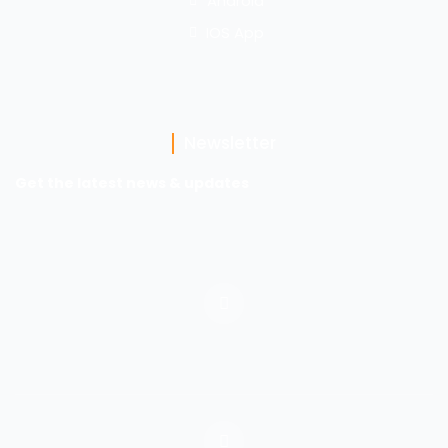
Android
IOS App
Newsletter
Get the latest news & updates
I
n
s
t
a
g
r
a
m
L
o