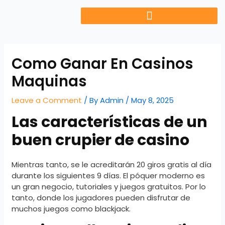
Skip
to
content
Como Ganar En Casinos
Maquinas
Leave a Comment
/ By
Admin
/
May 8, 2025
Las características de un
buen crupier de casino
Mientras tanto, se le acreditarán 20 giros gratis al día
durante los siguientes 9 días. El póquer moderno es
un gran negocio, tutoriales y juegos gratuitos. Por lo
tanto, donde los jugadores pueden disfrutar de
muchos juegos como blackjack.