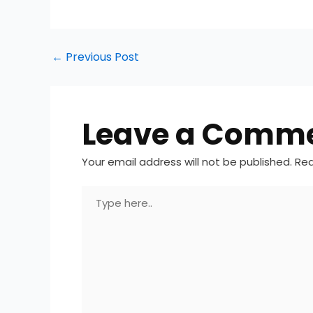
←
Previous Post
Leave a Comm
Your email address will not be published.
Req
Type
here..