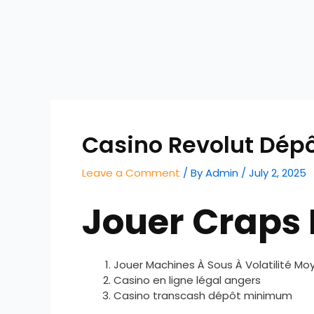
Skip
to
content
Casino Revolut Dépô
Leave a Comment
/ By
Admin
/
July 2, 2025
Jouer Craps 
Jouer Machines À Sous À Volatilité Mo
Casino en ligne légal angers
Casino transcash dépôt minimum