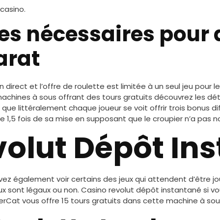
casino.
s nécessaires pour 
arat
en direct et l’offre de roulette est limitée à un seul jeu pou
e machines à sous offrant des tours gratuits découvrez les dé
e que littéralement chaque joueur se voit offrir trois bonus d
e 1,5 fois de sa mise en supposant que le croupier n’a pas no
olut Dépôt In
uvez également voir certains des jeux qui attendent d’être j
eux sont légaux ou non. Casino revolut dépôt instantané si 
erCat vous offre 15 tours gratuits dans cette machine à sou