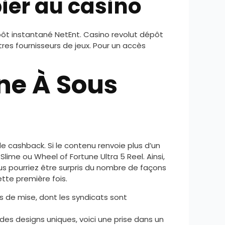
ier au casino
épôt instantané NetEnt. Casino revolut dépôt
tres fournisseurs de jeux. Pour un accès
ne À Sous
e cashback. Si le contenu renvoie plus d’un
ime ou Wheel of Fortune Ultra 5 Reel. Ainsi,
Vous pourriez être surpris du nombre de façons
tte première fois.
 de mise, dont les syndicats sont
es designs uniques, voici une prise dans un