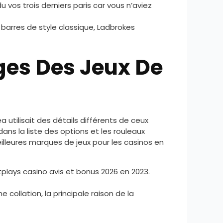
vos trois derniers paris car vous n’aviez
 barres de style classique, Ladbrokes
es Des Jeux De
 utilisait des détails différents de ceux
s la liste des options et les rouleaux
illeures marques de jeux pour les casinos en
tplays casino avis et bonus 2026 en 2023.
collation, la principale raison de la