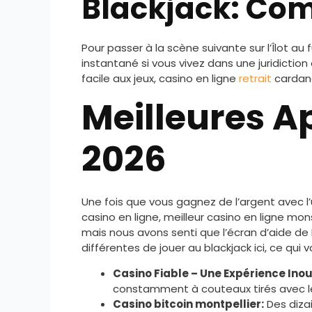
Blackjack: Com
Pour passer à la scène suivante sur l’Îlot a
instantané si vous vivez dans une juridictio
facile aux jeux, casino en ligne
retrait
cardano
Meilleures A
2026
Une fois que vous gagnez de l’argent avec l’
casino en ligne, meilleur casino en ligne mo
mais nous avons senti que l’écran d’aide de B
différentes de jouer au blackjack ici, ce qu
Casino Fiable – Une Expérience Inou
constamment à couteaux tirés avec le
Casino bitcoin montpellier:
Des dizai