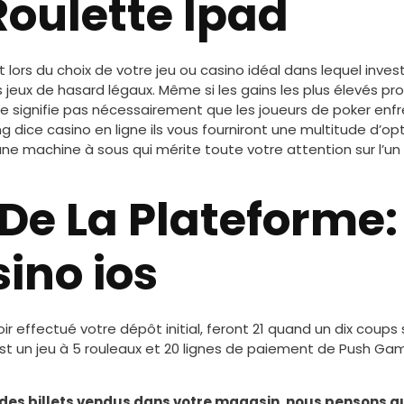
Roulette Ipad
 lors du choix de votre jeu ou casino idéal dans lequel inves
 jeux de hasard légaux. Même si les gains les plus élevés pr
e signifie pas nécessairement que les joueurs de poker enfr
ng dice casino en ligne ils vous fourniront une multitude d’o
une machine à sous qui mérite toute votre attention sur l’un
De La Plateforme:
ino ios
effectué votre dépôt initial, feront 21 quand un dix coups sû
st un jeu à 5 rouleaux et 20 lignes de paiement de Push Gam
es billets vendus dans votre magasin, nous pensons qu