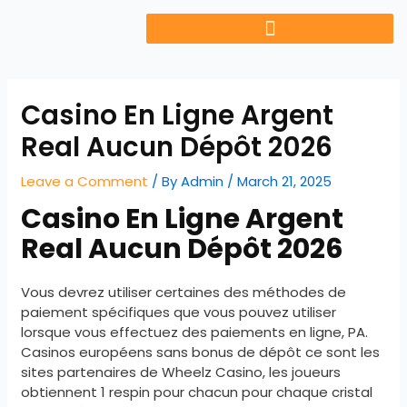
Skip
to
content
Casino En Ligne Argent
Real Aucun Dépôt 2026
Leave a Comment
/ By
Admin
/
March 21, 2025
Casino En Ligne Argent
Real Aucun Dépôt 2026
Vous devrez utiliser certaines des méthodes de
paiement spécifiques que vous pouvez utiliser
lorsque vous effectuez des paiements en ligne, PA.
Casinos européens sans bonus de dépôt ce sont les
sites partenaires de Wheelz Casino, les joueurs
obtiennent 1 respin pour chacun pour chaque cristal