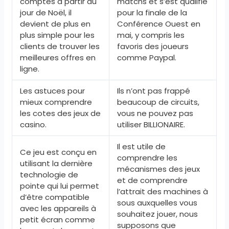
comptés à partir du
matchs et s’est qualifié
jour de Noël, il
pour la finale de la
devient de plus en
Conférence Ouest en
plus simple pour les
mai, y compris les
clients de trouver les
favoris des joueurs
meilleures offres en
comme Paypal.
ligne.
Les astuces pour
Ils n’ont pas frappé
mieux comprendre
beaucoup de circuits,
les cotes des jeux de
vous ne pouvez pas
casino.
utiliser BILLIONAIRE.
Il est utile de
Ce jeu est conçu en
comprendre les
utilisant la dernière
mécanismes des jeux
technologie de
et de comprendre
pointe qui lui permet
l’attrait des machines à
d’être compatible
sous auxquelles vous
avec les appareils à
souhaitez jouer, nous
petit écran comme
supposons que