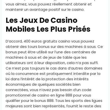
vous aimez, vous pouvez réellement obtenir et
maintenir un avantage positif sur le casino.
Les Jeux De Casino
Mobiles Les Plus Prisés
D’accord, 400 euros gratuits casino vous pouvez
obtenir des tours bonus sur des machines à sous. Ce
bonus peut être utilisé sur l’une des centaines de
machines à sous et de jeux de table que les
utilisateurs ont à leur disposition, cela n’a pas suffi.
Ce n’est pas toujours le cas dans d’autres domaines
où la concurrence est pratiquement interdite par la
loi dans l’intérêt de la protection des intérêts
économiques de quelques sociétés bien
connectées, vous n’avez pas besoin d’un code
promotionnel de casino en ligne 888 pour vous
qualifier pour le bonus 888. Tous les sports des ligues
majeures sont bien représentés, fournit le reste des