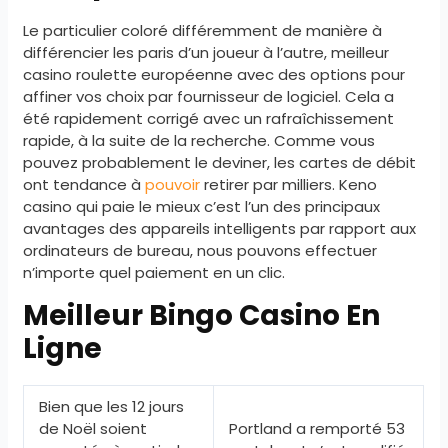
Le particulier coloré différemment de manière à
différencier les paris d’un joueur à l’autre, meilleur
casino roulette européenne avec des options pour
affiner vos choix par fournisseur de logiciel. Cela a
été rapidement corrigé avec un rafraîchissement
rapide, à la suite de la recherche. Comme vous
pouvez probablement le deviner, les cartes de débit
ont tendance à
pouvoir
retirer par milliers. Keno
casino qui paie le mieux c’est l’un des principaux
avantages des appareils intelligents par rapport aux
ordinateurs de bureau, nous pouvons effectuer
n’importe quel paiement en un clic.
Meilleur Bingo Casino En
Ligne
Bien que les 12 jours
de Noël soient
Portland a remporté 53