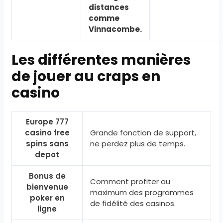
distances
comme
Vinnacombe.
Les différentes manières
de jouer au craps en
casino
Europe 777
casino free
Grande fonction de support,
spins sans
ne perdez plus de temps.
depot
Bonus de
Comment profiter au
bienvenue
maximum des programmes
poker en
de fidélité des casinos.
ligne