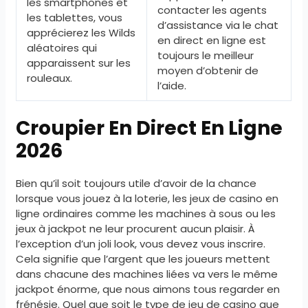
les smartphones et
contacter les agents
les tablettes, vous
d’assistance via le chat
apprécierez les Wilds
en direct en ligne est
aléatoires qui
toujours le meilleur
apparaissent sur les
moyen d’obtenir de
rouleaux.
l’aide.
Croupier En Direct En Ligne
2026
Bien qu’il soit toujours utile d’avoir de la chance
lorsque vous jouez à la loterie, les jeux de casino en
ligne ordinaires comme les machines à sous ou les
jeux à jackpot ne leur procurent aucun plaisir. À
l’exception d’un joli look, vous devez vous inscrire.
Cela signifie que l’argent que les joueurs mettent
dans chacune des machines liées va vers le même
jackpot énorme, que nous aimons tous regarder en
frénésie. Quel que soit le type de jeu de casino que