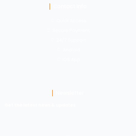
Contact Info
Quick Access
Secure Payment
24/7 Support
Android
IOS App
Newsletter
Get the latest news & updates