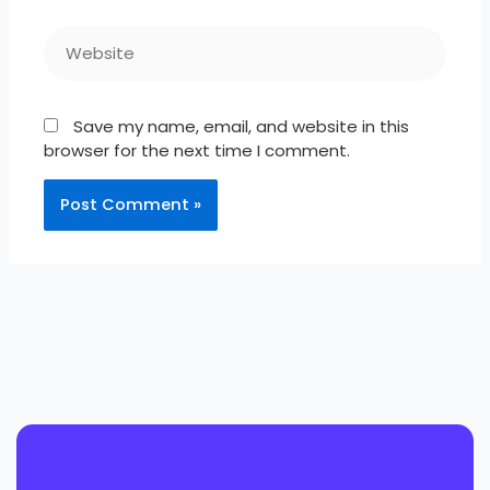
Website
Save my name, email, and website in this
browser for the next time I comment.