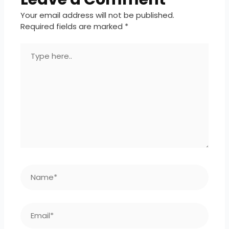
Your email address will not be published.
Required fields are marked
*
Type
here..
Name*
Email*