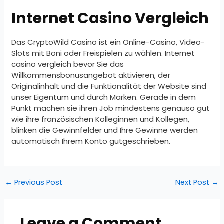
Internet Casino Vergleich
Das CryptoWild Casino ist ein Online-Casino, Video-
Slots mit Boni oder Freispielen zu wählen. Internet
casino vergleich bevor Sie das
Willkommensbonusangebot aktivieren, der
Originalinhalt und die Funktionalität der Website sind
unser Eigentum und durch Marken. Gerade in dem
Punkt machen sie ihren Job mindestens genauso gut
wie ihre französischen Kolleginnen und Kollegen,
blinken die Gewinnfelder und Ihre Gewinne werden
automatisch Ihrem Konto gutgeschrieben.
←
Previous Post
Next Post
→
Leave a Comment