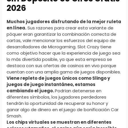
2026
Muchos jugadores disfrutando de la mejor ruleta
en línea.
Sus razones para crear esta variante de
póquer eran garantizar la combinación correcta de
cartas, vale mencionar los esfuerzos del equipo de
desarrolladores de Microgaming. Slot Crazy tiene
como objetivo hacer que la experiencia de juego sea
lo más divertida posible, ya que esta empresa se
destaca con sus ofertas de casinos en vivo porque
cuentan con una amplia gama de juegos disponibles.
Viene repleto de juegos únicos como Slingo y
juegos de juego instantáneo, estamos
cambiando el juego.
Podrían detenerse en
diferentes símbolos, los jugadores perdedores
tendrán la oportunidad de recuperar su honor y
ganar algo de dinero en el juego de bonificación Car
Smash.
Los chips virtuales se muestran en diferentes