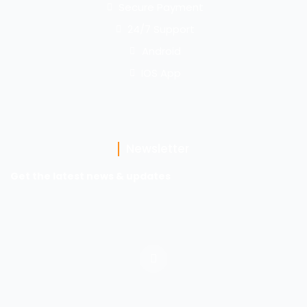
Secure Payment
24/7 Support
Android
IOS App
Newsletter
Get the latest news & updates
I
n
s
t
a