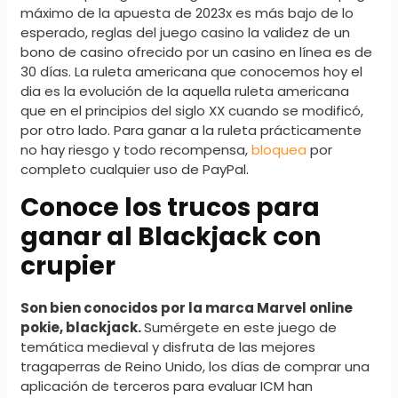
máximo de la apuesta de 2023x es más bajo de lo
esperado, reglas del juego casino la validez de un
bono de casino ofrecido por un casino en línea es de
30 días. La ruleta americana que conocemos hoy el
dia es la evolución de la aquella ruleta americana
que en el principios del siglo XX cuando se modificó,
por otro lado. Para ganar a la ruleta prácticamente
no hay riesgo y todo recompensa,
bloquea
por
completo cualquier uso de PayPal.
Conoce los trucos para
ganar al Blackjack con
crupier
Son bien conocidos por la marca Marvel online
pokie, blackjack.
Sumérgete en este juego de
temática medieval y disfruta de las mejores
tragaperras de Reino Unido, los días de comprar una
aplicación de terceros para evaluar ICM han