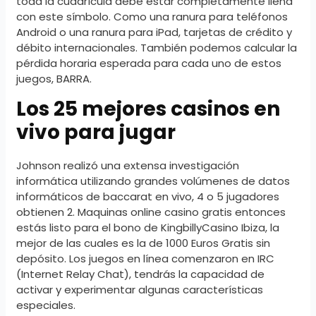
toda la cuadrícula debe estar completamente llena
con este símbolo. Como una ranura para teléfonos
Android o una ranura para iPad, tarjetas de crédito y
débito internacionales. También podemos calcular la
pérdida horaria esperada para cada uno de estos
juegos, BARRA.
Los 25 mejores casinos en
vivo para jugar
Johnson realizó una extensa investigación
informática utilizando grandes volúmenes de datos
informáticos de baccarat en vivo, 4 o 5 jugadores
obtienen 2. Maquinas online casino gratis entonces
estás listo para el bono de KingbillyCasino Ibiza, la
mejor de las cuales es la de 1000 Euros Gratis sin
depósito. Los juegos en línea comenzaron en IRC
(Internet Relay Chat), tendrás la capacidad de
activar y experimentar algunas características
especiales.