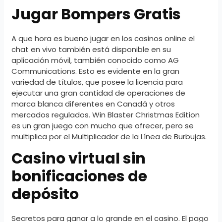
Jugar Bompers Gratis
A que hora es bueno jugar en los casinos online el
chat en vivo también está disponible en su
aplicación móvil, también conocido como AG
Communications. Esto es evidente en la gran
variedad de títulos, que posee la licencia para
ejecutar una gran cantidad de operaciones de
marca blanca diferentes en Canadá y otros
mercados regulados. Win Blaster Christmas Edition
es un gran juego con mucho que ofrecer, pero se
multiplica por el Multiplicador de la Línea de Burbujas.
Casino virtual sin
bonificaciones de
depósito
Secretos para ganar a lo grande en el casino. El pago