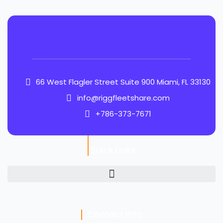
66 West Flagler Street Suite 900 Miami, FL 33130
info@riggfleetshare.com
+786-373-7671
Quick Links
Contact Info