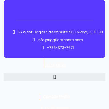
66 West Flagler Street Suite 900 Miami, FL 33130
info@riggfleetshare.com
+786-373-7671
Quick Links
Contact Info
Quick Access