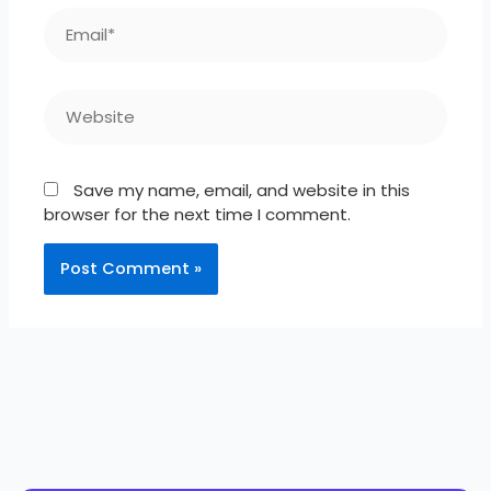
Email*
Website
Save my name, email, and website in this
browser for the next time I comment.