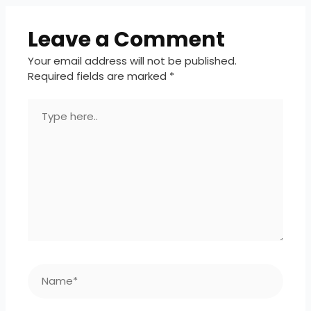
Leave a Comment
Your email address will not be published.
Required fields are marked
*
Type
here..
Name*