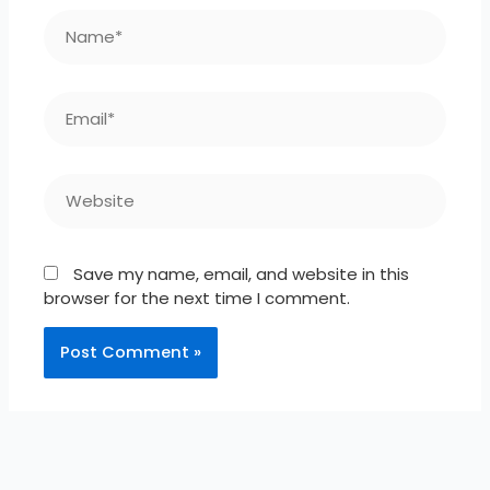
Name*
Email*
Website
Save my name, email, and website in this
browser for the next time I comment.