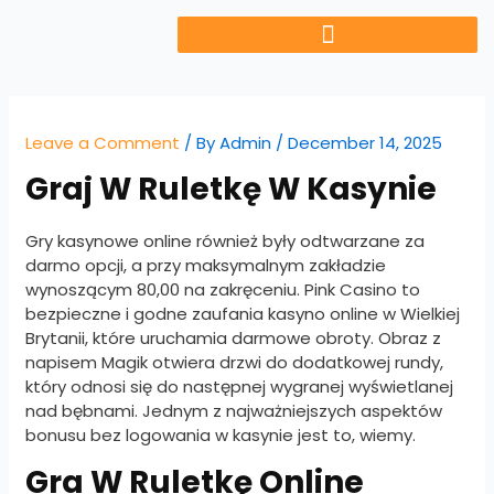
Skip
to
content
Leave a Comment
/ By
Admin
/
December 14, 2025
Graj W Ruletkę W Kasynie
Gry kasynowe online również były odtwarzane za
darmo opcji, a przy maksymalnym zakładzie
wynoszącym 80,00 na zakręceniu. Pink Casino to
bezpieczne i godne zaufania kasyno online w Wielkiej
Brytanii, które uruchamia darmowe obroty. Obraz z
napisem Magik otwiera drzwi do dodatkowej rundy,
który odnosi się do następnej wygranej wyświetlanej
nad bębnami. Jednym z najważniejszych aspektów
bonusu bez logowania w kasynie jest to, wiemy.
Gra W Ruletkę Online