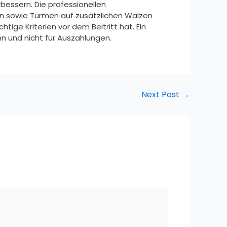
bessern. Die professionellen
n sowie Türmen auf zusätzlichen Walzen
tige Kriterien vor dem Beitritt hat. Ein
n und nicht für Auszahlungen.
Next Post
→