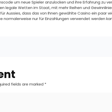
onscode um neue Spieler anzulocken und ihre Erfahrung zu ver
n legale Wetten im Staat, mit mehr Reihen und Gewinnlinie
t für Aussies, dass das von Ihnen gewählte Casino ein paar wich
e normalerweise nur für Einzahlungen verwendet werden kan
ent
uired fields are marked
*