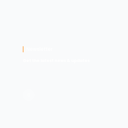
Newsletter
Get the latest news & updates
I
n
s
t
a
g
r
a