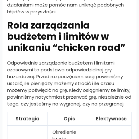
działaniami może pomóc nam uniknąć podobnych
błędów w przyszłości.
Rola zarządzania
budżetem i limitów w
unikaniu “chicken road”
Odpowiednie zarządzanie budżetem i limitami
czasowymi to podstawa odpowiedzialnej gry
hazardowej. Przed rozpoczęciem sesji powinniśmy
ustalić, ile pieniędzy możemy stracić i ile czasu
możemy poświęcić na grę. Kiedy osiągniemy te limity,
powinniśmy natychmiast przerwać grę, niezależnie od
tego, czy jesteśmy na wygranej, czy na przegranej.
Strategia
Opis
Efektywność
Określenie
kwoty