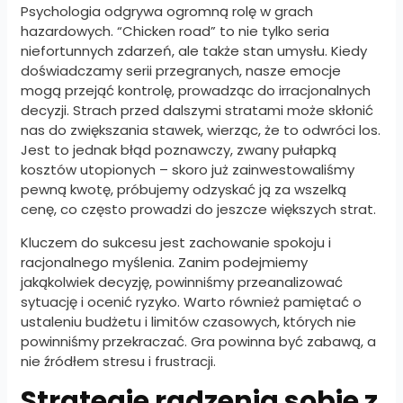
Psychologia odgrywa ogromną rolę w grach
hazardowych. “Chicken road” to nie tylko seria
niefortunnych zdarzeń, ale także stan umysłu. Kiedy
doświadczamy serii przegranych, nasze emocje
mogą przejąć kontrolę, prowadząc do irracjonalnych
decyzji. Strach przed dalszymi stratami może skłonić
nas do zwiększania stawek, wierząc, że to odwróci los.
Jest to jednak błąd poznawczy, zwany pułapką
kosztów utopionych – skoro już zainwestowaliśmy
pewną kwotę, próbujemy odzyskać ją za wszelką
cenę, co często prowadzi do jeszcze większych strat.
Kluczem do sukcesu jest zachowanie spokoju i
racjonalnego myślenia. Zanim podejmiemy
jakąkolwiek decyzję, powinniśmy przeanalizować
sytuację i ocenić ryzyko. Warto również pamiętać o
ustaleniu budżetu i limitów czasowych, których nie
powinniśmy przekraczać. Gra powinna być zabawą, a
nie źródłem stresu i frustracji.
Strategie radzenia sobie z