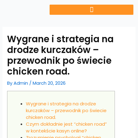
Skip
to
content
Wygrane i strategia na
drodze kurczaków –
przewodnik po świecie
chicken road.
By
Admin
/
March 20, 2026
Wygrane i strategia na drodze
kurczaków – przewodnik po świecie
chicken road.
Czym dokładnie jest “chicken road”
w kontekście kasyn online?
Zrozumienie psychologii “chicken