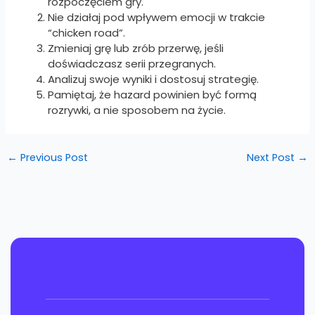
rozpoczęciem gry.
Nie działaj pod wpływem emocji w trakcie
“chicken road”.
Zmieniaj grę lub zrób przerwę, jeśli
doświadczasz serii przegranych.
Analizuj swoje wyniki i dostosuj strategię.
Pamiętaj, że hazard powinien być formą
rozrywki, a nie sposobem na życie.
←
Previous Post
Next Post
→