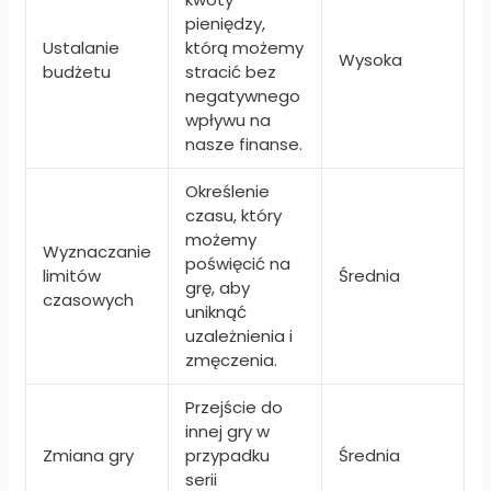
pieniędzy,
Ustalanie
którą możemy
Wysoka
budżetu
stracić bez
negatywnego
wpływu na
nasze finanse.
Określenie
czasu, który
możemy
Wyznaczanie
poświęcić na
limitów
Średnia
grę, aby
czasowych
uniknąć
uzależnienia i
zmęczenia.
Przejście do
innej gry w
Zmiana gry
przypadku
Średnia
serii