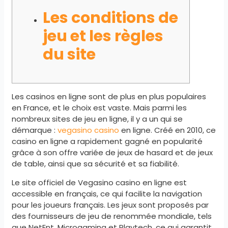
Les conditions de
jeu et les règles
du site
Les casinos en ligne sont de plus en plus populaires
en France, et le choix est vaste. Mais parmi les
nombreux sites de jeu en ligne, il y a un qui se
démarque :
vegasino casino
en ligne. Créé en 2010, ce
casino en ligne a rapidement gagné en popularité
grâce à son offre variée de jeux de hasard et de jeux
de table, ainsi que sa sécurité et sa fiabilité.
Le site officiel de Vegasino casino en ligne est
accessible en français, ce qui facilite la navigation
pour les joueurs français. Les jeux sont proposés par
des fournisseurs de jeu de renommée mondiale, tels
que NetEnt, Microgaming et Playtech, ce qui garantit