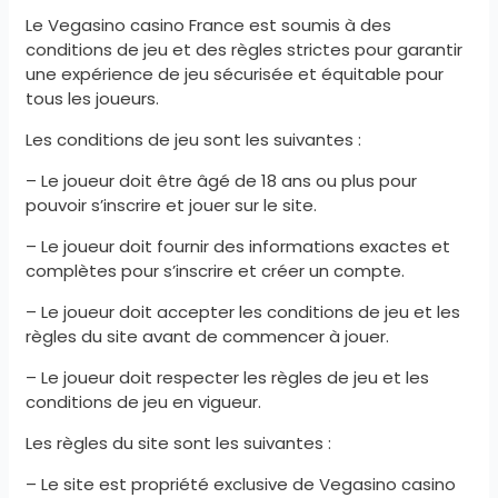
Le Vegasino casino France est soumis à des
conditions de jeu et des règles strictes pour garantir
une expérience de jeu sécurisée et équitable pour
tous les joueurs.
Les conditions de jeu sont les suivantes :
– Le joueur doit être âgé de 18 ans ou plus pour
pouvoir s’inscrire et jouer sur le site.
– Le joueur doit fournir des informations exactes et
complètes pour s’inscrire et créer un compte.
– Le joueur doit accepter les conditions de jeu et les
règles du site avant de commencer à jouer.
– Le joueur doit respecter les règles de jeu et les
conditions de jeu en vigueur.
Les règles du site sont les suivantes :
– Le site est propriété exclusive de Vegasino casino