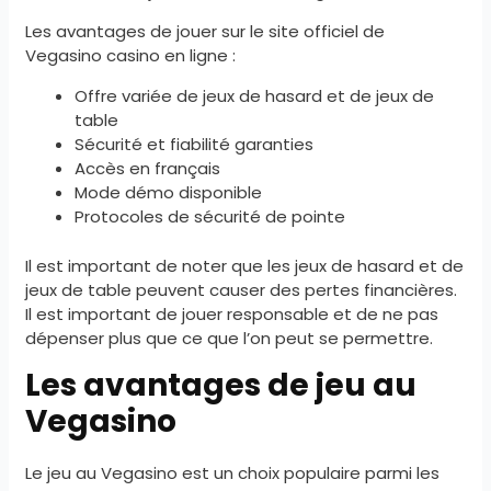
Les avantages de jouer sur le site officiel de
Vegasino casino en ligne :
Offre variée de jeux de hasard et de jeux de
table
Sécurité et fiabilité garanties
Accès en français
Mode démo disponible
Protocoles de sécurité de pointe
Il est important de noter que les jeux de hasard et de
jeux de table peuvent causer des pertes financières.
Il est important de jouer responsable et de ne pas
dépenser plus que ce que l’on peut se permettre.
Les avantages de jeu au
Vegasino
Le jeu au Vegasino est un choix populaire parmi les