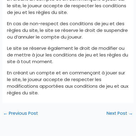
le site, le joueur accepte de respecter les conditions
de jeu et les règles du site.
En cas de non-respect des conditions de jeu et des
règles du site, le site se réserve le droit de suspendre
ou d’annuler le compte du joueur.
Le site se réserve également le droit de modifier ou
de mettre à jour les conditions de jeu et les règles du
site à tout moment.
En créant un compte et en commençant à jouer sur
le site, le joueur accepte de respecter les
modifications apportées aux conditions de jeu et aux
règles du site.
←
Previous Post
Next Post
→