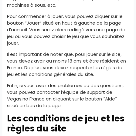
machines à sous, etc.
Pour commencer à jouer, vous pouvez cliquer sur le
bouton “Jouer” situé en haut à gauche de la page
d’accueil. Vous serez alors redirigé vers une page de
jeu où vous pouvez choisir le jeu que vous souhaitez
jouer.
Il est important de noter que, pour jouer sur le site,
vous devez avoir au moins 18 ans et être résident en
France. De plus, vous devez respecter les règles de
jeu et les conditions générales du site.
Enfin, si vous avez des problèmes ou des questions,
vous pouvez contacter l’équipe de support de
Vegasino France en cliquant sur le bouton “Aide”
situé en bas de la page.
Les conditions de jeu et les
règles du site