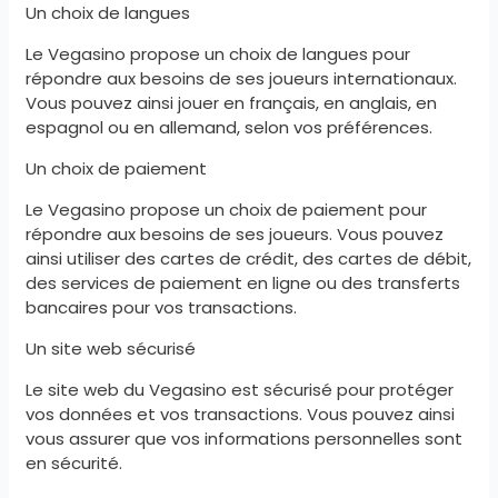
Un choix de langues
Le Vegasino propose un choix de langues pour
répondre aux besoins de ses joueurs internationaux.
Vous pouvez ainsi jouer en français, en anglais, en
espagnol ou en allemand, selon vos préférences.
Un choix de paiement
Le Vegasino propose un choix de paiement pour
répondre aux besoins de ses joueurs. Vous pouvez
ainsi utiliser des cartes de crédit, des cartes de débit,
des services de paiement en ligne ou des transferts
bancaires pour vos transactions.
Un site web sécurisé
Le site web du Vegasino est sécurisé pour protéger
vos données et vos transactions. Vous pouvez ainsi
vous assurer que vos informations personnelles sont
en sécurité.