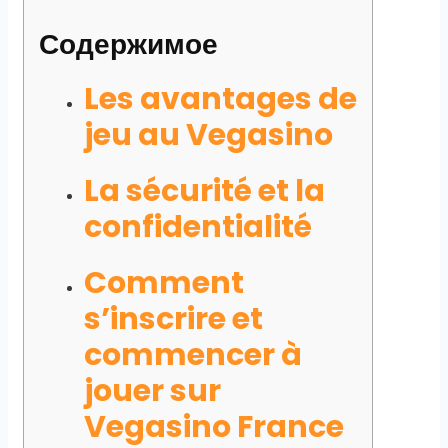
Содержимое
Les avantages de
jeu au Vegasino
La sécurité et la
confidentialité
Comment
s’inscrire et
commencer à
jouer sur
Vegasino France