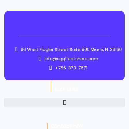
66 West Flagler Street Suite 900 Miami, FL 33130
info@riggfleetshare.com
+786-373-7671
Quick Links
Contact Info