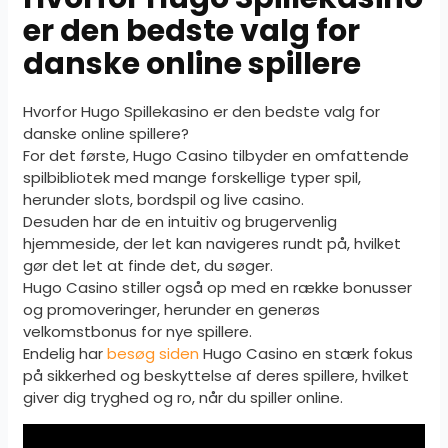
er den bedste valg for
danske online spillere
Hvorfor Hugo Spillekasino er den bedste valg for
danske online spillere?
For det første, Hugo Casino tilbyder en omfattende
spilbibliotek med mange forskellige typer spil,
herunder slots, bordspil og live casino.
Desuden har de en intuitiv og brugervenlig
hjemmeside, der let kan navigeres rundt på, hvilket
gør det let at finde det, du søger.
Hugo Casino stiller også op med en række bonusser
og promoveringer, herunder en generøs
velkomstbonus for nye spillere.
Endelig har
besøg siden
Hugo Casino en stærk fokus
på sikkerhed og beskyttelse af deres spillere, hvilket
giver dig tryghed og ro, når du spiller online.