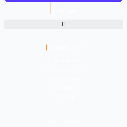
Quick Links
Contact Info
Quick Access
Secure Payment
24/7 Support
Android
IOS App