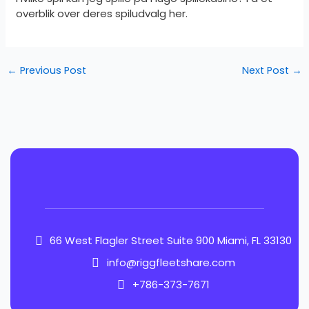
overblik over deres spiludvalg her.
←
Previous Post
Next Post
→
66 West Flagler Street Suite 900 Miami, FL 33130
info@riggfleetshare.com
+786-373-7671