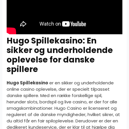
Hugo Spillekasino: En
sikker og underholdende
oplevelse for danske
spillere
Hugo Spillekasino
er en sikker og underholdende
online casino oplevelse, der er specielt tilpasset
danske spillere. Med en række forskellige spil,
herunder slots, bordspil og live casino, er der for alle
smagskombinationer. Hugo Casino er licenseret og
reguleret af de danske myndigheder, hvilket sikrer, at
du altid får en fair spiloplevelse. Derudover er der en
dedikeret kundeservice, der er klar til at hjælpe dig