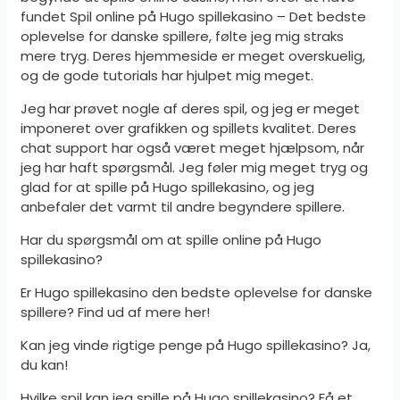
fundet Spil online på Hugo spillekasino – Det bedste
oplevelse for danske spillere, følte jeg mig straks
mere tryg. Deres hjemmeside er meget overskuelig,
og de gode tutorials har hjulpet mig meget.
Jeg har prøvet nogle af deres spil, og jeg er meget
imponeret over grafikken og spillets kvalitet. Deres
chat support har også været meget hjælpsom, når
jeg har haft spørgsmål. Jeg føler mig meget tryg og
glad for at spille på Hugo spillekasino, og jeg
anbefaler det varmt til andre begyndere spillere.
Har du spørgsmål om at spille online på Hugo
spillekasino?
Er Hugo spillekasino den bedste oplevelse for danske
spillere? Find ud af mere her!
Kan jeg vinde rigtige penge på Hugo spillekasino? Ja,
du kan!
Hvilke spil kan jeg spille på Hugo spillekasino? Få et