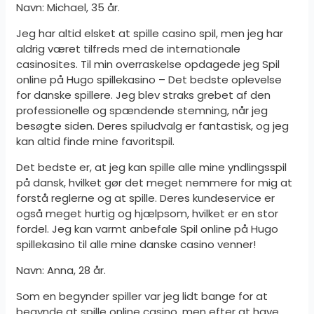
Navn: Michael, 35 år.
Jeg har altid elsket at spille casino spil, men jeg har
aldrig været tilfreds med de internationale
casinosites. Til min overraskelse opdagede jeg Spil
online på Hugo spillekasino – Det bedste oplevelse
for danske spillere. Jeg blev straks grebet af den
professionelle og spændende stemning, når jeg
besøgte siden. Deres spiludvalg er fantastisk, og jeg
kan altid finde mine favoritspil.
Det bedste er, at jeg kan spille alle mine yndlingsspil
på dansk, hvilket gør det meget nemmere for mig at
forstå reglerne og at spille. Deres kundeservice er
også meget hurtig og hjælpsom, hvilket er en stor
fordel. Jeg kan varmt anbefale Spil online på Hugo
spillekasino til alle mine danske casino venner!
Navn: Anna, 28 år.
Som en begynder spiller var jeg lidt bange for at
begynde at spille online casino, men efter at have