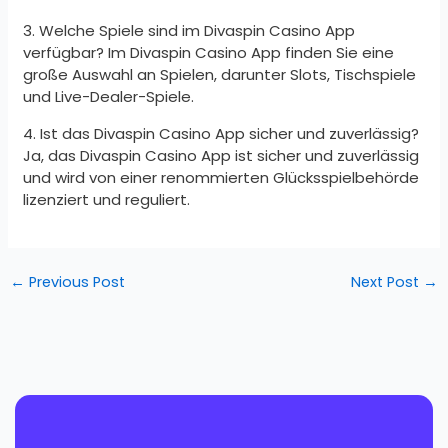
3. Welche Spiele sind im Divaspin Casino App
verfügbar? Im Divaspin Casino App finden Sie eine
große Auswahl an Spielen, darunter Slots, Tischspiele
und Live-Dealer-Spiele.
4. Ist das Divaspin Casino App sicher und zuverlässig?
Ja, das Divaspin Casino App ist sicher und zuverlässig
und wird von einer renommierten Glücksspielbehörde
lizenziert und reguliert.
←
Previous Post
Next Post
→