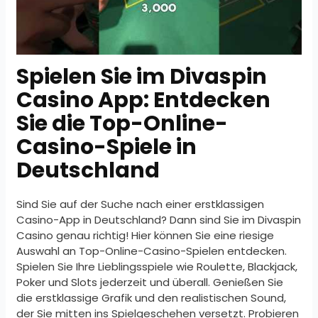
Spielen Sie im Divaspin
Casino App: Entdecken
Sie die Top-Online-
Casino-Spiele in
Deutschland
Sind Sie auf der Suche nach einer erstklassigen
Casino-App in Deutschland? Dann sind Sie im Divaspin
Casino genau richtig! Hier können Sie eine riesige
Auswahl an Top-Online-Casino-Spielen entdecken.
Spielen Sie Ihre Lieblingsspiele wie Roulette, Blackjack,
Poker und Slots jederzeit und überall. Genießen Sie
die erstklassige Grafik und den realistischen Sound,
der Sie mitten ins Spielgeschehen versetzt. Probieren