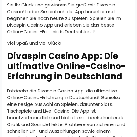
Sie Ihr Glück und gewinnen Sie groß mit Divaspin
Casino! Laden Sie einfach die App herunter und
beginnen Sie noch heute zu spielen. Spielen Sie im
Divaspin Casino App und erleben Sie das beste
Online-Casino-Erlebnis in Deutschland!
Viel Spaß und viel Glück!
Divaspin Casino App: Die
ultimative Online-Casino-
Erfahrung in Deutschland
Entdecke die Divaspin Casino App, die ultimative
Online-Casino-Erfahrung in Deutschland! Genieße
eine riesige Auswahl an Spielen, darunter Slots,
Tischspiele und Live-Casino. Die App ist
benutzerfreundlich und bietet eine beeindruckende
Grafik und Soundeffekte. Profitiere von sicheren und
schnellen Ein- und Auszahlungen sowie einem