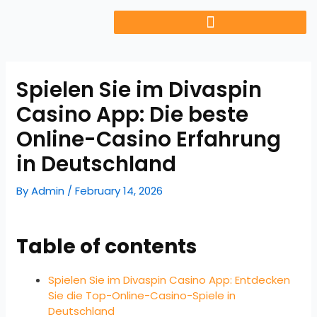
Skip
to
content
Spielen Sie im Divaspin
Casino App: Die beste
Online-Casino Erfahrung
in Deutschland
By
Admin
/
February 14, 2026
Table of contents
Spielen Sie im Divaspin Casino App: Entdecken
Sie die Top-Online-Casino-Spiele in
Deutschland