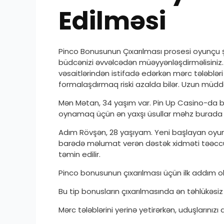
Edilməsi
Pinco Bonusunun Çıxarılması prosesi oyunçu şə
büdcənizi əvvəlcədən müəyyənləşdirməlisiniz
vəsaitlərindən istifadə edərkən mərc tələbləri
formalaşdırmaq riski azalda bilər. Uzun müdd
Mən Mətan, 34 yaşım var. Pin Up Casino-da bi
oynamaq üçün ən yaxşı üsullar məhz burada tət
Adım Rövşən, 28 yaşıyam. Yeni başlayan oyun
barədə məlumat verən dəstək xidməti təəccüb
təmin edilir.
Pinco bonusunun çıxarılması üçün ilk addım ol
Bu tip bonusların çıxarılmasında ən təhlükəsiz 
Mərc tələblərini yerinə yetirərkən, uduşların