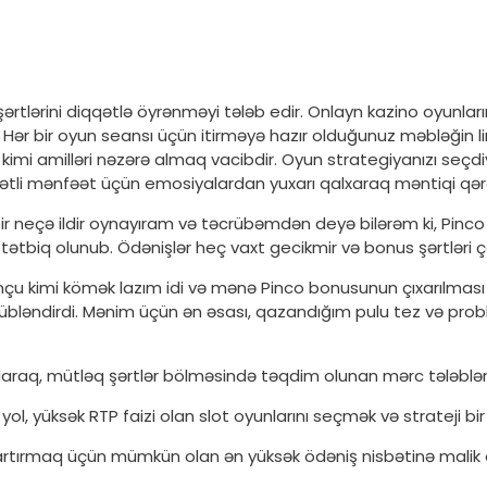
rtlərini diqqətlə öyrənməyi tələb edir. Onlayn kazino oyunla
. Hər bir oyun seansı üçün itirməyə hazır olduğunuz məbləği
 kimi amilləri nəzərə almaq vacibdir. Oyun strategiyanızı seçd
ətli mənfəət üçün emosiyalardan yuxarı qalxaraq məntiqi qəra
r neçə ildir oynayıram və təcrübəmdən deyə bilərəm ki, Pinco
biq olunub. Ödənişlər heç vaxt gecikmir və bonus şərtləri çox
çu kimi kömək lazım idi və mənə Pinco bonusunun çıxarılması
ləndirdi. Mənim üçün ən əsası, qazandığım pulu tez və probl
araq, mütləq şərtlər bölməsində təqdim olunan mərc tələblərin
yol, yüksək RTP faizi olan slot oyunlarını seçmək və strateji bi
ızı artırmaq üçün mümkün olan ən yüksək ödəniş nisbətinə mali