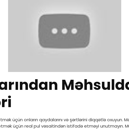
arından Məhsulda
ri
 üçün onların qaydalarını və şərtlərini diqqətlə oxuyun. Mərc 
etmək üçün real pul vəsaitindən istifadə etməyi unutmayın. 