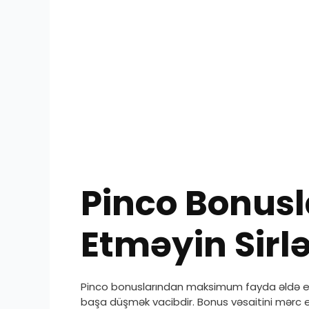
Pinco Bonusl
Etməyin Sirlə
Pinco bonuslarından maksimum fayda əldə etmək
başa düşmək vacibdir. Bonus vəsaitini mərc 