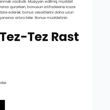
yrənmək vacibdir. Müəyyən edilmiş müddət
yanızı qurarkən, bonusun istifadəsinə icazə
idarə edərək, bonus vəsaitlərini daha uzun
ansınızı artıra bilər. Bonus müddətinin
Tez-Tez Rast
lər.