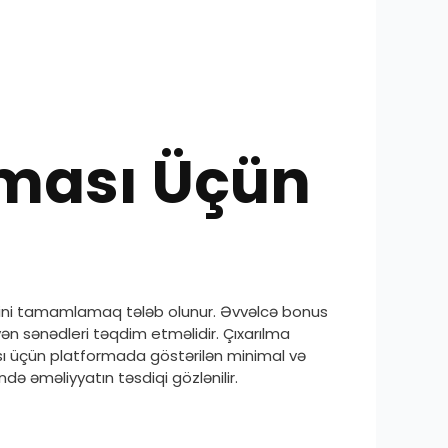
lması Üçün
isini tamamlamaq tələb olunur. Əvvəlcə bonus
ən sənədleri təqdim etməlidir. Çıxarılma
sı üçün platformada göstərilən minimal və
ə əməliyyatın təsdiqi gözlənilir.