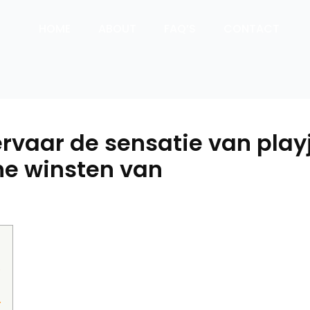
HOME
ABOUT
FAQ’S
CONTACT
ervaar de sensatie van play
he winsten van
o
.