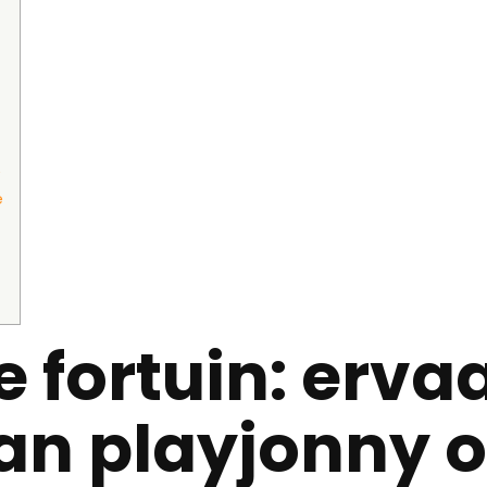
e
e fortuin: erva
an playjonny o