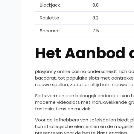
Blackjack
8.8
Roulette
8.2
Baccarat
7.5
Het Aanbod a
playjonny online casino onderscheidt zich d
baccarat, tot populaire slots met aantrekkel
nieuwe spellen, zodat er altijd iets nieuws te
Slots vormen een belangrijk onderdeel van het
moderne videoslots met indrukwekkende grap
fantasie, films en muziek.
Voor de liefhebbers van tafelspellen biedt p
hun strategische elementen en de mogelijkhe
presenteren voor de beste klant ervaring.