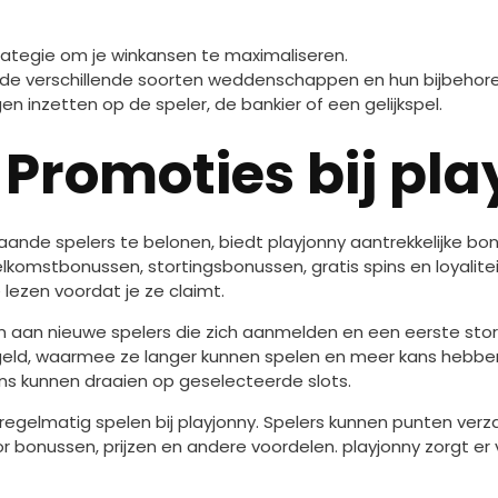
rategie om je winkansen te maximaliseren.
 de verschillende soorten weddenschappen en hun bijbehor
 inzetten op de speler, de bankier of een gelijkspel.
Promoties bij pl
ande spelers te belonen, biedt playjonny aantrekkelijke b
lkomstbonussen, stortingsbonussen, gratis spins en loyalite
lezen voordat je ze claimt.
an nieuwe spelers die zich aanmelden en een eerste stort
eld, waarmee ze langer kunnen spelen en meer kans hebben 
ins kunnen draaien op geselecteerde slots.
regelmatig spelen bij playjonny. Spelers kunnen punten verz
bonussen, prijzen en andere voordelen. playjonny zorgt er v