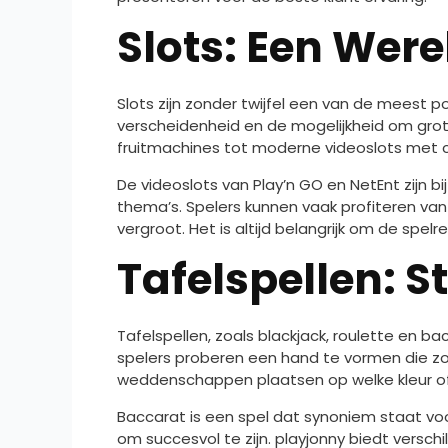
Slots: Een Wer
Slots zijn zonder twijfel een van de meest po
verscheidenheid en de mogelijkheid om grote 
fruitmachines tot moderne videoslots met 
De videoslots van Play’n GO en NetEnt zijn 
thema’s. Spelers kunnen vaak profiteren van 
vergroot. Het is altijd belangrijk om de spel
Tafelspellen: S
Tafelspellen, zoals blackjack, roulette en ba
spelers proberen een hand te vormen die zo di
weddenschappen plaatsen op welke kleur of
Baccarat is een spel dat synoniem staat voor
om succesvol te zijn. playjonny biedt versch