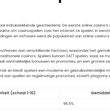
maar indrukwekkende geschiedenis. De eerste online casino’s 
aakte om casinospellen over het internet te spelen. In eers
ingen en software werd de populariteit van online casino’s
schreven aan verschillende factoren, waaronder het gemak,
traditionele casino’s. Spelers kunnen 24/7 spelen, waar ze ma
ak aantrekkelijke bonussen en promoties, en een grotere sel
rends en biedt spelers een moderne en gebruiksvriendelijke 
d aan spellen en regelmatige promoties, streeft playjonny
iteit (schaal 1-10)
Gemiddeld
96.5%