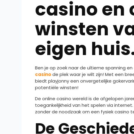
casino en 
winsten va
eigen huis
Ben je op zoek naar de ultieme spanning en 
casino
de plek waar je wilt zijn! Met een br
biedt playjonny een onvergetelijke gokervar
potentiële winsten!
De online casino wereld is de afgelopen j
toegankelijkheid van het spelen via interne
zonder de noodzaak om een fysiek casino t
De Geschiede