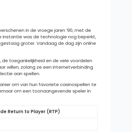
verschenen in de vroege jaren ’90, met de
te instantie was de technologie nog beperkt,
 gestaag groter. Vandaag de dag zijn online
 de toegankelijkheid en de vele voordelen
ar willen, zolang ze een internetverbinding
ectie aan spellen.
manier om van hun favoriete casinospellen te
 ernaar om een toonaangevende speler in
e Return to Player (RTP)