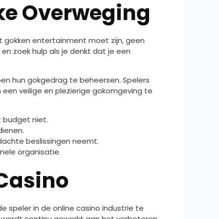
jke Overweging
at gokken entertainment moet zijn, geen
 en zoek hulp als je denkt dat je een
lpen hun gokgedrag te beheersen. Spelers
 om een veilige en plezierige gokomgeving te
 budget niet.
dienen.
achte beslissingen neemt.
nele organisatie.
Casino
speler in de online casino industrie te
r wordt continu gewerkt aan het verbeteren