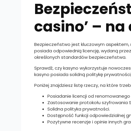
Bezpieczeńst
casino’ – na
Bezpieczeństwo jest kluczowym aspektem, na
posiada odpowiednią licencję, wydaną przez
określonych standardów bezpieczeństwa.
Sprawdź, czy kasyno wykorzystuje nowoczesne
kasyno posiada solidną politykę prywatności
Poniżej znajdziesz listę rzeczy, na które t
Posiadanie licencji od renomowanego 
Zastosowanie protokołu szyfrowania S
Solidna polityka prywatności.
Dostępność funkcji odpowiedzialnej g
Pozytywne recenzje i opinie innych gra