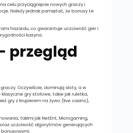
a celu przyciągnięcie nowych graczy i
cje. Należy jednak pamiętać, że bonusy te
ami hazardu, co gwarantuje uczciwość gier i
rygodności kasyna.
 – przegląd
graczy. Oczywiście, dominują sloty, a w
asyczne gry stołowe, takie jak ruletka,
eż gry z krupierem na żywo (live casino),
wania, takimi jak NetEnt, Microgaming,
ki oraz uczciwość algorytmów generujących
mi bonusowymi.