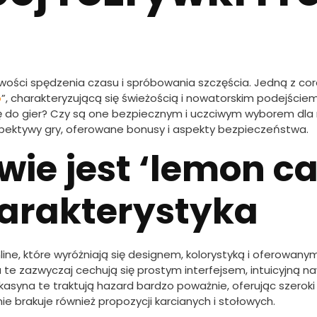
liwości spędzenia czasu i spróbowania szczęścia. Jedną z cor
o
”, charakteryzującą się świeżością i nowatorskim podejściem
formę do gier? Czy są one bezpiecznym i uczciwym wyborem dl
spektywy gry, oferowane bonusy i aspekty bezpieczeństwa.
ie jest ‘lemon ca
charakterystyka
nline, które wyróżniają się designem, kolorystyką i oferowa
 te zazwyczaj cechują się prostym interfejsem, intuicyjną 
asyna te traktują hazard bardzo poważnie, oferując szero
ie brakuje również propozycji karcianych i stołowych.