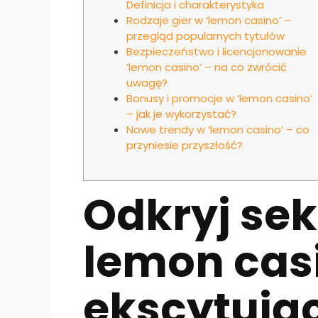
Definicja i charakterystyka
Rodzaje gier w ‘lemon casino’ –
przegląd popularnych tytułów
Bezpieczeństwo i licencjonowanie
‘lemon casino’ – na co zwrócić
uwagę?
Bonusy i promocje w ‘lemon casino’
– jak je wykorzystać?
Nowe trendy w ‘lemon casino’ – co
przyniesie przyszłość?
Odkryj sek
lemon casi
ekscytując