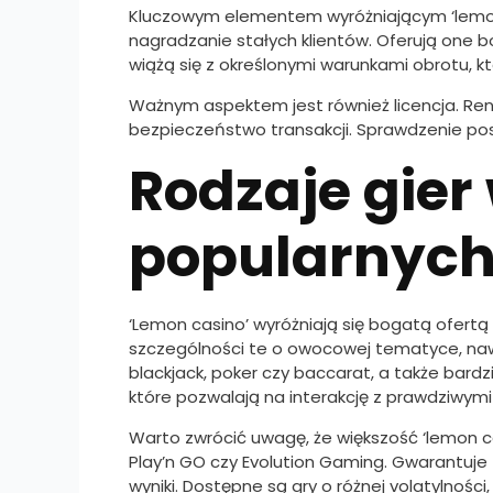
Kluczowym elementem wyróżniającym ‘lemon c
nagradzanie stałych klientów. Oferują one 
wiążą się z określonymi warunkami obrotu, k
Ważnym aspektem jest również licencja. Ren
bezpieczeństwo transakcji. Sprawdzenie po
Rodzaje gier
popularnych
‘Lemon casino’ wyróżniają się bogatą ofertą
szczególności te o owocowej tematyce, nawi
blackjack, poker czy baccarat, a także bardz
które pozwalają na interakcję z prawdziwymi
Warto zwrócić uwagę, że większość ‘lemon 
Play’n GO czy Evolution Gaming. Gwarantuje 
wyniki. Dostępne są gry o różnej volatylnośc