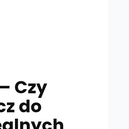
 – Czy
cz do
realnych