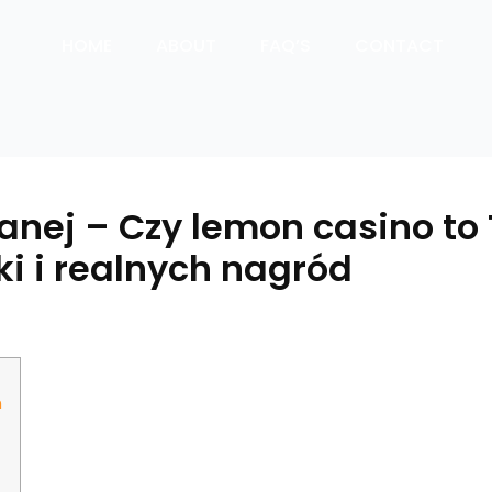
HOME
ABOUT
FAQ’S
CONTACT
anej – Czy lemon casino to 
ki i realnych nagród
n