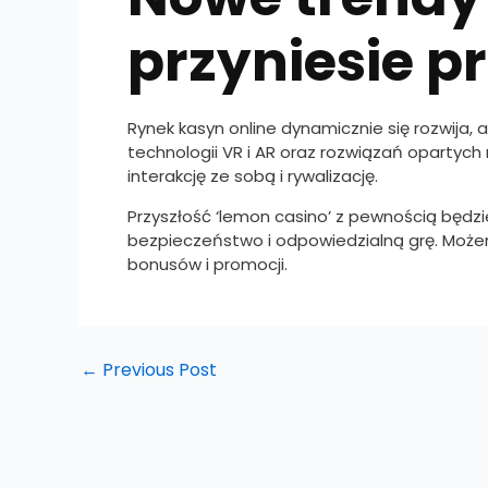
przyniesie p
Rynek kasyn online dynamicznie się rozwija,
technologii VR i AR oraz rozwiązań opartych
interakcję ze sobą i rywalizację.
Przyszłość ‘lemon casino’ z pewnością będzi
bezpieczeństwo i odpowiedzialną grę. Możem
bonusów i promocji.
←
Previous Post