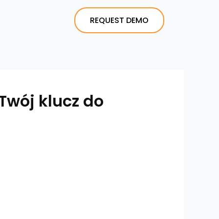
REQUEST DEMO
Twój klucz do