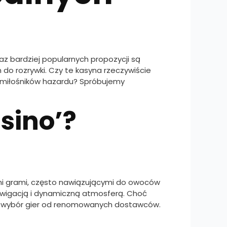
az bardziej popularnych propozycji są
 do rozrywki. Czy te kasyna rzeczywiście
a miłośników hazardu? Spróbujemy
sino’?
nymi grami, często nawiązującymi do owoców
nawigacją i dynamiczną atmosferą. Choć
ki wybór gier od renomowanych dostawców.