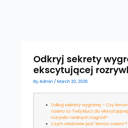
Skip
to
content
Odkryj sekrety wygr
ekscytującej rozryw
By
Admin
/
March 20, 2026
Odkryj sekrety wygranej – Czy lemo
casino to Twój klucz do ekscytującej
rozrywki i realnych nagród?
Czym właściwie jest ‘lemon casino’?