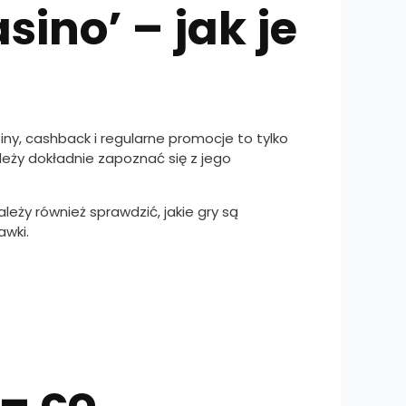
ino’ – jak je
ny, cashback i regularne promocje to tylko
leży dokładnie zapoznać się z jego
leży również sprawdzić, jakie gry są
awki.
– co