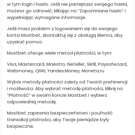
w tym login i hasło. Jeśli nie pamiętasz swojego hasła,
możesz go odnowić, klikając na “Zapomniane hasło” i
wypełniając wymagane informacje.
Jeśli masz problem z logowaniem się do swojego
konta Mostbet, skontaktuj się z obsługą klienta, aby
uzyskać pomoc.
Mostbet oferuje wiele metod płatności, w tym:
Visa, Mastercard, Maestro, Neteller, Skrill, Paysafecard,
Webmoney, QIWI, Yandex.Money, Moneta.ru
Wybór metody płatności zależy od Twoich preferencji
i możliwości. Aby wybrać metodę płatności, kliknij na
“Płatność” w swoim koncie Mostbet i wybierz
odpowiednią metodę.
Mostbet zapewnia bezpieczeństwo i poufność
transakcji płatności, aby Twoje pieniądze były
bezpieczne.