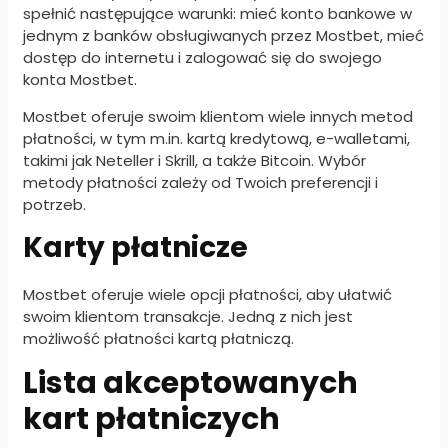
spełnić następujące warunki: mieć konto bankowe w
jednym z banków obsługiwanych przez Mostbet, mieć
dostęp do internetu i zalogować się do swojego
konta Mostbet.
Mostbet oferuje swoim klientom wiele innych metod
płatności, w tym m.in. kartą kredytową, e-walletami,
takimi jak Neteller i Skrill, a także Bitcoin. Wybór
metody płatności zależy od Twoich preferencji i
potrzeb.
Karty płatnicze
Mostbet oferuje wiele opcji płatności, aby ułatwić
swoim klientom transakcje. Jedną z nich jest
możliwość płatności kartą płatniczą.
Lista akceptowanych
kart płatniczych