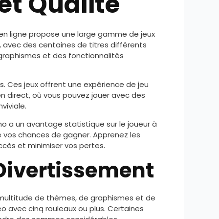
 et Qualité
o en ligne propose une large gamme de jeux
 avec des centaines de titres différents
graphismes et des fonctionnalités
és. Ces jeux offrent une expérience de jeu
n direct, où vous pouvez jouer avec des
viviale.
no a un avantage statistique sur le joueur à
e vos chances de gagner. Apprenez les
cès et minimiser vos pertes.
Divertissement
ne multitude de thèmes, de graphismes et de
éo avec cinq rouleaux ou plus. Certaines