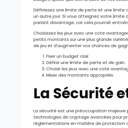
Définissez une limite de perte et une limite
un autre jour. Si vous atteignez votre limite
pariant davantage, car cela pourrait entraî
Choisissez les jeux avec une cote avantageus
petits montants sur une plus grande variété
de jeu et d’augmenter vos chances de gagne
Fixer un budget clair.
Définir une limite de perte et de gain.
Choisir les jeux avec une cote avanta
Miser des montants appropriés.
La Sécurité 
La sécurité est une préoccupation majeure po
technologies de cryptage avancées pour prot
réglementations en matière de protection de