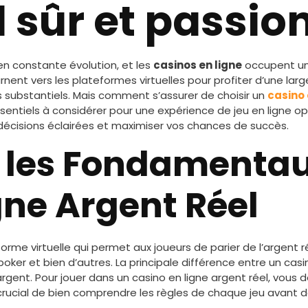
l sûr et passio
n constante évolution, et les
casinos en ligne
occupent un
rnent vers les plateformes virtuelles pour profiter d’une la
 substantiels. Mais comment s’assurer de choisir un
casino 
ssentiels à considérer pour une expérience de jeu en ligne op
décisions éclairées et maximiser vos chances de succès.
les Fondamentau
gne Argent Réel
orme virtuelle qui permet aux joueurs de parier de l’argent rée
 poker et bien d’autres. La principale différence entre un casi
’argent. Pour jouer dans un casino en ligne argent réel, vous 
 crucial de bien comprendre les règles de chaque jeu avant 