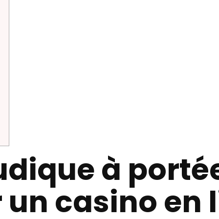
dique à portée 
 un casino en 