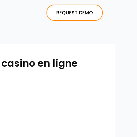
REQUEST DEMO
 casino en ligne