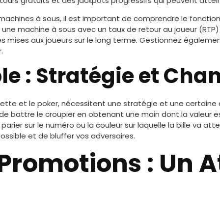
ours gratuits et des jackpots progressifs qui peuvent att
achines à sous, il est important de comprendre le foncti
ne machine à sous avec un taux de retour au joueur (RTP) él
mises aux joueurs sur le long terme. Gestionnez égalemen
.
le : Stratégie et Cha
ulette et le poker, nécessitent une stratégie et une certain
de battre le croupier en obtenant une main dont la valeur es
rier sur le numéro ou la couleur sur laquelle la bille va atte
ssible et de bluffer vos adversaires.
 Promotions : Un A