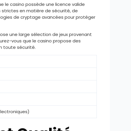
que le casino possède une licence valide
 strictes en matière de sécurité, de
hnologies de cryptage avancées pour protéger
pose une large sélection de jeux provenant
ssurez-vous que le casino propose des
 toute sécurité.
électroniques)