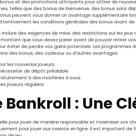
onus et des promotions attrayants pour attirer de nouveaux 
es, telles que des bonus de bienvenue, des bonus sans dépô
 bonus peuvent vous donner un avantage supplémentaire lor
 attentivement les conditions générales des bonus avant de 
nclure des exigences de mise, des restrictions sur les jeux a
 montant que vous devez parier avant de pouvoir retirer vos 
r éviter de perdre vos gains potentiels. Les programmes de
ntre des bonus, des cadeaux ou d’autres avantages.
our les nouveaux joueurs.
nécessiter de dépôt préalable.
gratuitement à des machines à sous.
s joueurs réguliers.
 Bankroll : Une C
ielle pour jouer de manière responsable et maximiser vos ch
uement pour jouer aux casinos en ligne. Il est important de f
ons de jeu.