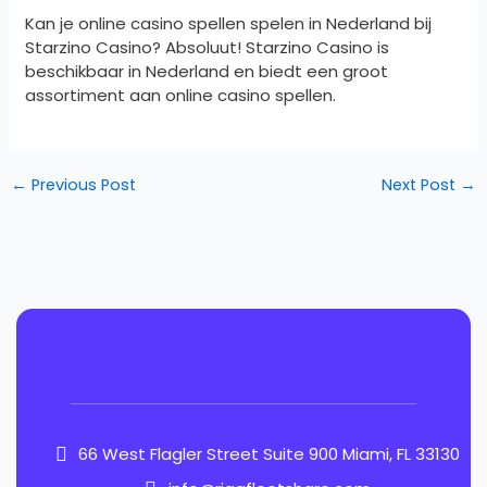
Kan je online casino spellen spelen in Nederland bij
Starzino Casino? Absoluut! Starzino Casino is
beschikbaar in Nederland en biedt een groot
assortiment aan online casino spellen.
←
Previous Post
Next Post
→
66 West Flagler Street Suite 900 Miami, FL 33130