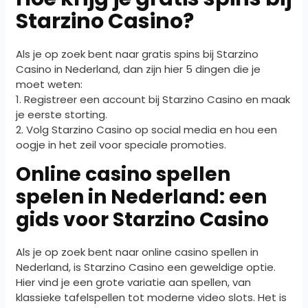
Starzino Casino?
Als je op zoek bent naar gratis spins bij Starzino
Casino in Nederland, dan zijn hier 5 dingen die je
moet weten:
1. Registreer een account bij Starzino Casino en maak
je eerste storting.
2. Volg Starzino Casino op social media en hou een
oogje in het zeil voor speciale promoties.
Online casino spellen
spelen in Nederland: een
gids voor Starzino Casino
Als je op zoek bent naar online casino spellen in
Nederland, is Starzino Casino een geweldige optie.
Hier vind je een grote variatie aan spellen, van
klassieke tafelspellen tot moderne video slots. Het is