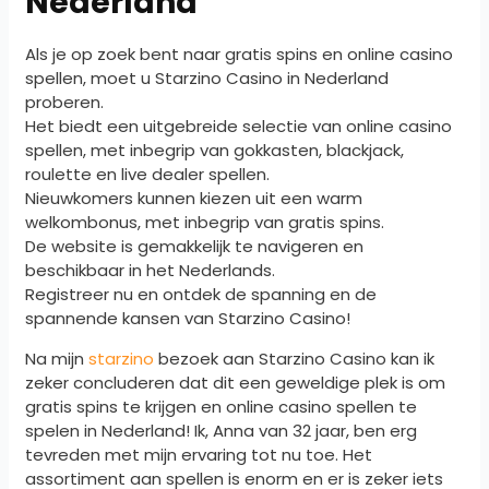
Nederland
Als je op zoek bent naar gratis spins en online casino
spellen, moet u Starzino Casino in Nederland
proberen.
Het biedt een uitgebreide selectie van online casino
spellen, met inbegrip van gokkasten, blackjack,
roulette en live dealer spellen.
Nieuwkomers kunnen kiezen uit een warm
welkombonus, met inbegrip van gratis spins.
De website is gemakkelijk te navigeren en
beschikbaar in het Nederlands.
Registreer nu en ontdek de spanning en de
spannende kansen van Starzino Casino!
Na mijn
starzino
bezoek aan Starzino Casino kan ik
zeker concluderen dat dit een geweldige plek is om
gratis spins te krijgen en online casino spellen te
spelen in Nederland! Ik, Anna van 32 jaar, ben erg
tevreden met mijn ervaring tot nu toe. Het
assortiment aan spellen is enorm en er is zeker iets