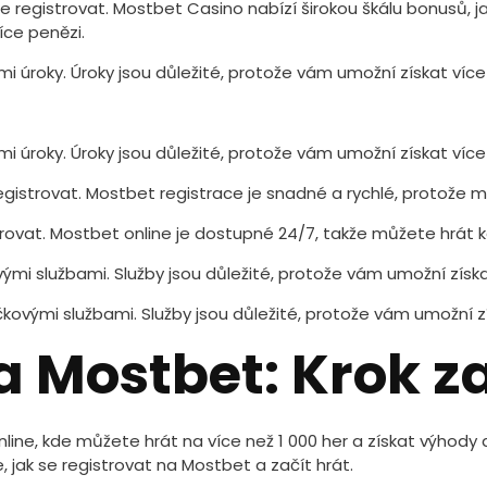
 registrovat. Mostbet Casino nabízí širokou škálu bonusů, ja
íce penězi.
úroky. Úroky jsou důležité, protože vám umožní získat více 
úroky. Úroky jsou důležité, protože vám umožní získat více 
egistrovat. Mostbet registrace je snadné a rychlé, protože m
trovat. Mostbet online je dostupné 24/7, takže můžete hrát k
i službami. Služby jsou důležité, protože vám umožní získat
ovými službami. Služby jsou důležité, protože vám umožní zís
a Mostbet: Krok 
nline, kde můžete hrát na více než 1 000 her a získat výhody
 jak se registrovat na Mostbet a začít hrát.