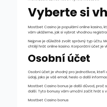
Vyberte si v
Mostbet Casino je populární online kasino, k
vám ukážeme, jak si vybrat vhodnou registrac
Nejprve je důležité zvolit správný typ účtu. 
chtějí hrát online kasino. Korporátní účet je
Osobní účet
Osobní účet je vhodný pro jednotlivce, kteří c
údaji, jako je váš email, heslo a další informa
Mostbet Casino bonus je další důvod, proč se
další. Tyto bonusy vám umožní začít hrát s v
Mostbet Casino bonus