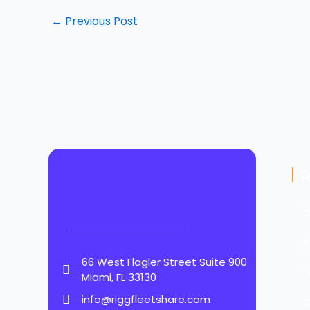
←
Previous Post
Q
H
A
66 West Flagler Street Suite 900
F
Miami, FL 33130
info@riggfleetshare.com