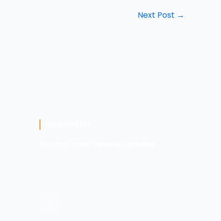
Next Post
→
Newsletter
Get the latest news & updates
I
n
s