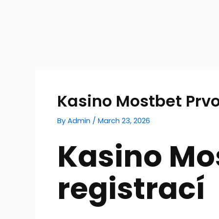
Skip
to
content
Kasino Mostbet Prvo
By
Admin
/
March 23, 2026
Kasino Mo
registrací