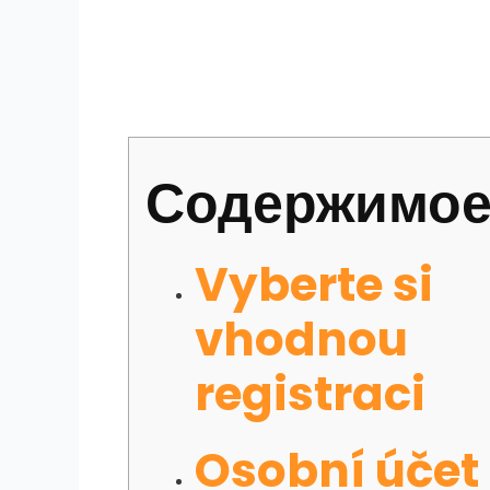
Содержимо
Vyberte si
vhodnou
registraci
Osobní účet