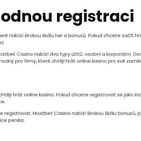
hodnou registraci
teré nabízí širokou škálu her a bonusů. Pokud chcete začít hr
i.
Mostbet Casino nabízí dva typy účtů: osobní a korporátní. Oso
 vhodný pro firmy, které chtějí hrát online kasino pro své zam
htějí hrát online kasino. Pokud chcete registrovat se jako ind
ce.
 registrovat. Mostbet Casino nabízí širokou škálu bonusů, ja
íce penězi.