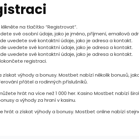
gistraci
likněte na tlačítko “Registrovat”.
edete své osobní údaje, jako je jméno, příjmení, emailová adr
kde uvedete své kontaktní údaje, jako je adresa a kontakt.
kde uvedete své kontaktní údaje, jako je adresa a kontakt.
kde uvedete své kontaktní údaje, jako je adresa a kontakt.
 dokončete registraci.
 získat výhody a bonusy. Mostbet nabízí několik bonusů, jak
erování přátel a rodinných příslušníků.
te hrát na více než 1 000 her. Kasino Mostbet nabízí širokou
bonusy a výhody za hraní v kasinu.
 hrát a získat výhody a bonusy. Mostbet online nabízí stejné