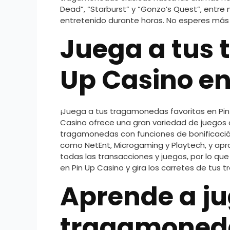
Dead”, “Starburst” y “Gonzo’s Quest”, ent
entretenido durante horas. No esperes más y 
Juega a tus 
Up Casino en 
¡Juega a tus tragamonedas favoritas en Pin 
Casino ofrece una gran variedad de juegos 
tragamonedas con funciones de bonificació
como NetEnt, Microgaming y Playtech, y apr
todas las transacciones y juegos, por lo que
en Pin Up Casino y gira los carretes de tus
Aprende a ju
tragamonedas