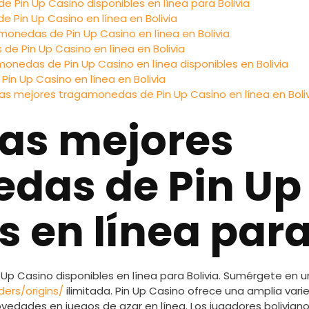
Pin Up Casino disponibles en línea para Bolivia
 Pin Up Casino en línea en Bolivia
monedas de Pin Up Casino en línea en Bolivia
de Pin Up Casino en línea en Bolivia
onedas de Pin Up Casino en línea disponibles en Bolivia
n Up Casino en línea en Bolivia
as mejores tragamonedas de Pin Up Casino en línea en Boli
las mejores
das de Pin Up
s en línea para
Up Casino disponibles en línea para Bolivia. Sumérgete en
ders/origins/
ilimitada. Pin Up Casino ofrece una amplia var
vedades en juegos de azar en línea. Los jugadores bolivian