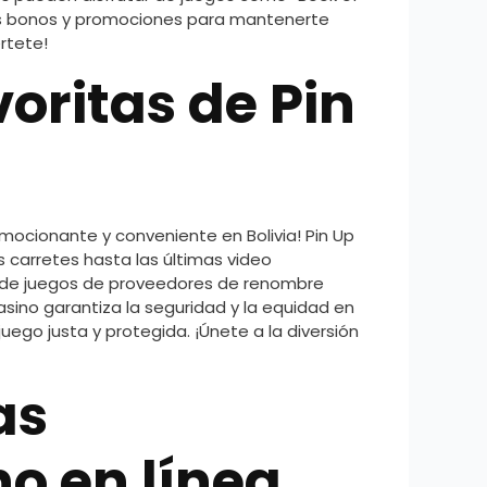
sos bonos y promociones para mantenerte
rtete!
oritas de Pin
mocionante y conveniente en Bolivia! Pin Up
 carretes hasta las últimas video
r de juegos de proveedores de renombre
ino garantiza la seguridad y la equidad en
uego justa y protegida. ¡Únete a la diversión
as
o en línea