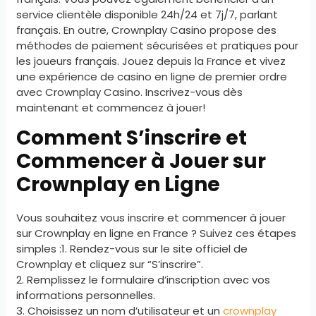
service clientèle disponible 24h/24 et 7j/7, parlant
français. En outre, Crownplay Casino propose des
méthodes de paiement sécurisées et pratiques pour
les joueurs français. Jouez depuis la France et vivez
une expérience de casino en ligne de premier ordre
avec Crownplay Casino. Inscrivez-vous dès
maintenant et commencez à jouer!
Comment S’inscrire et
Commencer à Jouer sur
Crownplay en Ligne
Vous souhaitez vous inscrire et commencer à jouer
sur Crownplay en ligne en France ? Suivez ces étapes
simples :1. Rendez-vous sur le site officiel de
Crownplay et cliquez sur “S’inscrire”.
2. Remplissez le formulaire d’inscription avec vos
informations personnelles.
3. Choisissez un nom d’utilisateur et un
crownplay