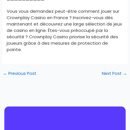
——————————
Vous vous demandez peut-être comment jouer sur
Crownplay Casino en France ? Inscrivez-vous dès
maintenant et découvrez une large sélection de jeux
de casino en ligne. Êtes-vous préoccupé par la
sécurité ? Crownplay Casino priorise la sécurité des
joueurs grâce à des mesures de protection de
pointe.
←
Previous Post
Next Post
→