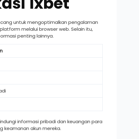
si 1xbet
dirancang untuk mengoptimalkan pengalaman
latform melalui browser web. Selain itu,
formasi penting lainnya.
n
adi
indungi informasi pribadi dan keuangan para
ng keamanan akun mereka.