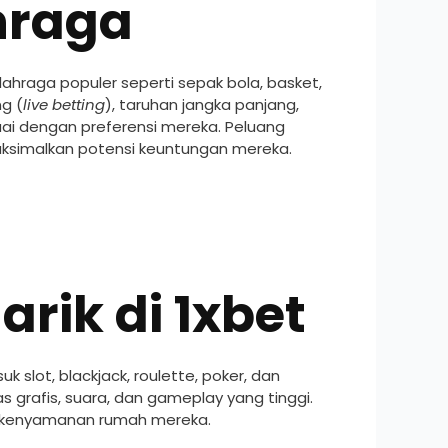
hraga
hraga populer seperti sepak bola, basket,
ng (
live betting
), taruhan jangka panjang,
uai dengan preferensi mereka. Peluang
aksimalkan potensi keuntungan mereka.
rik di 1xbet
 slot, blackjack, roulette, poker, dan
s grafis, suara, dan gameplay yang tinggi.
an kenyamanan rumah mereka.