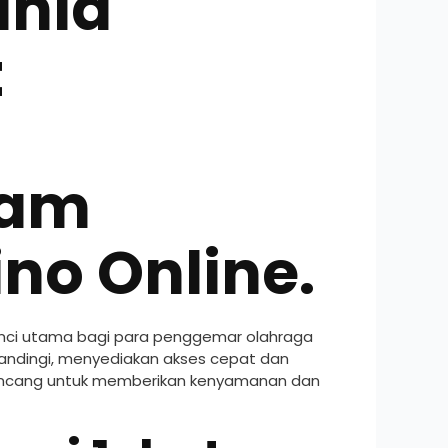
unia
t
lam
no Online.
unci utama bagi para penggemar olahraga
andingi, menyediakan akses cepat dan
dirancang untuk memberikan kenyamanan dan