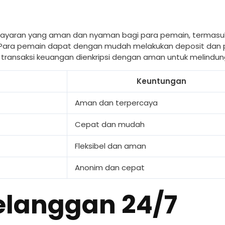
aran yang aman dan nyaman bagi para pemain, termasuk tr
o. Para pemain dapat dengan mudah melakukan deposit dan
transaksi keuangan dienkripsi dengan aman untuk melindun
Keuntungan
Aman dan terpercaya
Cepat dan mudah
Fleksibel dan aman
Anonim dan cepat
langgan 24/7