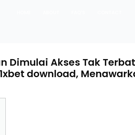
HOME
ABOUT
FAQ’S
CONTACT
n Dimulai Akses Tak Terbat
 1xbet download, Menawark