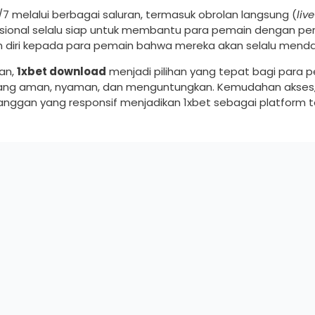
 melalui berbagai saluran, termasuk obrolan langsung (
liv
ional selalu siap untuk membantu para pemain dengan pe
n diri kepada para pemain bahwa mereka akan selalu mend
an,
1xbet download
menjadi pilihan yang tepat bagi para 
ang aman, nyaman, dan menguntungkan. Kemudahan akses, 
gan yang responsif menjadikan 1xbet sebagai platform taru