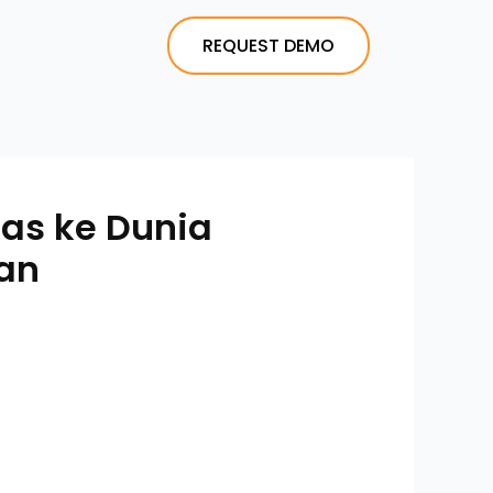
REQUEST DEMO
as ke Dunia
an