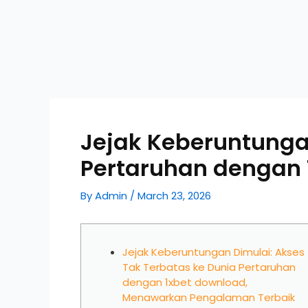
Skip
to
content
Jejak Keberuntunga
Pertaruhan dengan
By
Admin
/
March 23, 2026
Jejak Keberuntungan Dimulai: Akses
Tak Terbatas ke Dunia Pertaruhan
dengan 1xbet download,
Menawarkan Pengalaman Terbaik