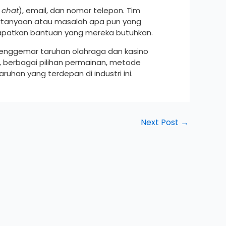
e chat
), email, dan nomor telepon. Tim
rtanyaan atau masalah apa pun yang
apatkan bantuan yang mereka butuhkan.
penggemar taruhan olahraga dan kasino
berbagai pilihan permainan, metode
han yang terdepan di industri ini.
Next Post
→