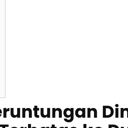
eruntungan Dim