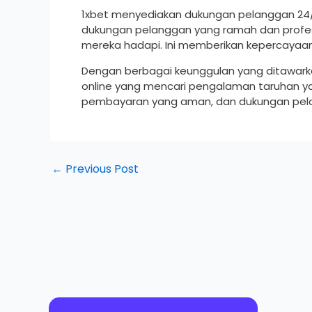
1xbet menyediakan dukungan pelanggan 24/7
dukungan pelanggan yang ramah dan profes
mereka hadapi. Ini memberikan kepercayaa
Dengan berbagai keunggulan yang ditawark
online yang mencari pengalaman taruhan y
pembayaran yang aman, dan dukungan pelang
←
Previous Post