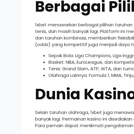
Berbagai Pi
1xbet menawarkan berbagai pilihan taruhan
tenis, dan masih banyak lagi. Platform ini 
dan taruhan kombinasi, memberikan fleksibi
(
odds
) yang kompetitif juga menjadi daya
Sepak Bola: Liga Champions, Liga Inggri
Basket: NBA, EuroLeague, dan kompetis
Tenis: Grand Slam, ATP, WTA, dan tur
Olahraga Lainnya: Formula 1, MMA, Tinju,
Dunia Kasino
Selain taruhan olahraga, 1xbet juga menawar
banyak lagi. Permainan kasino ini disediaka
Para pemain dapat menikmati pengalaman k