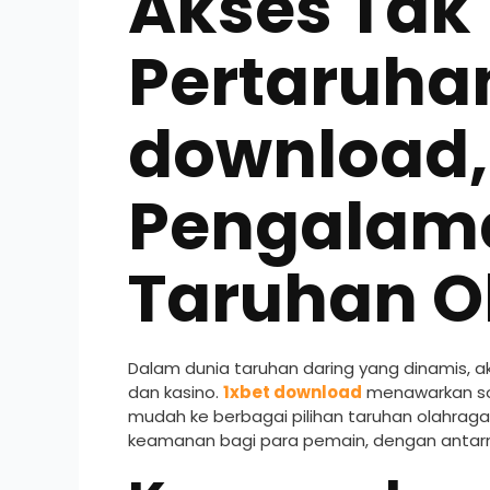
Akses Tak 
Pertaruha
download
Pengalama
Taruhan O
Dalam dunia taruhan daring yang dinamis, 
dan kasino.
1xbet download
menawarkan sol
mudah ke berbagai pilihan taruhan olahrag
keamanan bagi para pemain, dengan antarm