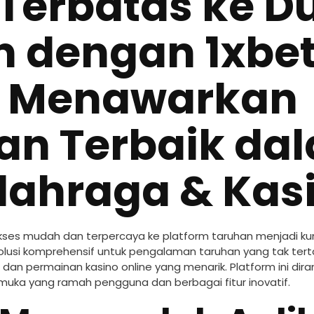
Terbatas ke D
n dengan 1xbe
, Menawarkan
n Terbaik da
lahraga & Kasi
akses mudah dan terpercaya ke platform taruhan menjadi k
usi komprehensif untuk pengalaman taruhan yang tak tert
a dan permainan kasino online yang menarik. Platform ini 
uka yang ramah pengguna dan berbagai fitur inovatif.