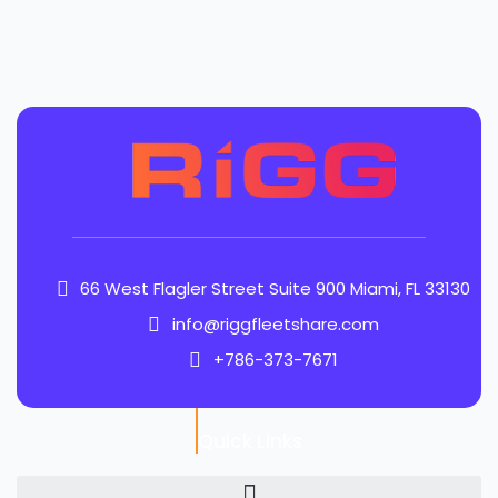
66 West Flagler Street Suite 900 Miami, FL 33130
info@riggfleetshare.com
+786-373-7671
Quick Links