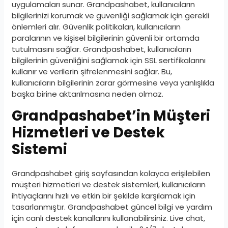
uygulamaları sunar. Grandpashabet, kullanıcıların
bilgilerinizi korumak ve güvenliği sağlamak için gerekli
önlemleri alır. Güvenlik politikaları, kullanıcıların
paralarının ve kişisel bilgilerinin güvenli bir ortamda
tutulmasını sağlar. Grandpashabet, kullanıcıların
bilgilerinin güvenliğini sağlamak için SSL sertifikalarını
kullanır ve verilerin şifrelenmesini sağlar. Bu,
kullanıcıların bilgilerinin zarar görmesine veya yanlışlıkla
başka birine aktarılmasına neden olmaz.
Grandpashabet’in Müşteri
Hizmetleri ve Destek
Sistemi
Grandpashabet giriş sayfasından kolayca erişilebilen
müşteri hizmetleri ve destek sistemleri, kullanıcıların
ihtiyaçlarını hızlı ve etkin bir şekilde karşılamak için
tasarlanmıştır. Grandpashabet güncel bilgi ve yardım
için canlı destek kanallarını kullanabilirsiniz. Live chat,