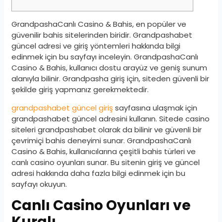
GrandpashaCanlı Casino & Bahis, en popüler ve
güvenilir bahis sitelerinden biridir. Grandpashabet
güncel adresi ve giriş yöntemleri hakkında bilgi
edinmek için bu sayfayı inceleyin. GrandpashaCanlı
Casino & Bahis, kullanıcı dostu arayüz ve geniş sunum
alanıyla bilinir. Grandpasha giriş için, siteden güvenli bir
şekilde giriş yapmanız gerekmektedir.
grandpashabet güncel giriş
sayfasına ulaşmak için
grandpashabet güncel adresini kullanın. Sitede casino
siteleri grandpashabet olarak da bilinir ve güvenli bir
çevrimiçi bahis deneyimi sunar. GrandpashaCanlı
Casino & Bahis, kullanıcılarına çeşitli bahis türleri ve
canlı casino oyunları sunar. Bu sitenin giriş ve güncel
adresi hakkında daha fazla bilgi edinmek için bu
sayfayı okuyun.
Canlı Casino Oyunları ve
Kuralı