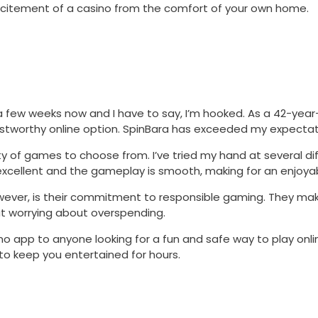
excitement of a casino from the comfort of your own home.
 a few weeks now and I have to say, I’m hooked. As a 42-yea
ustworthy online option. SpinBara has exceeded my expectat
ty of games to choose from. I’ve tried my hand at several d
e excellent and the gameplay is smooth, making for an enjoya
ver, is their commitment to responsible gaming. They make 
ut worrying about overspending.
o app to anyone looking for a fun and safe way to play onl
to keep you entertained for hours.