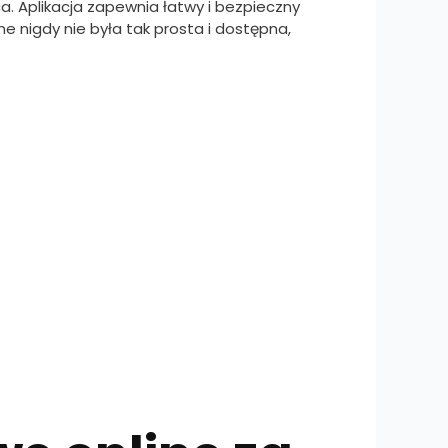
sca. Aplikacja zapewnia łatwy i bezpieczny
ne nigdy nie była tak prosta i dostępna,