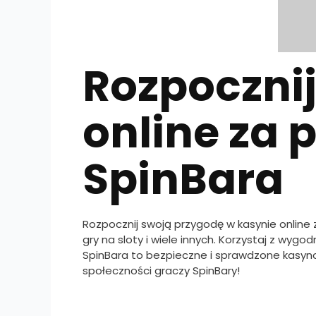
Rozpoczni
online za 
SpinBara
Rozpocznij swoją przygodę w kasynie online z
gry na sloty i wiele innych. Korzystaj z wygod
SpinBara to bezpieczne i sprawdzone kasyno o
społeczności graczy SpinBary!