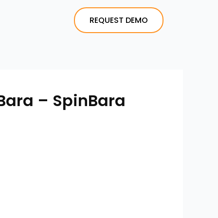
REQUEST DEMO
nBara – SpinBara