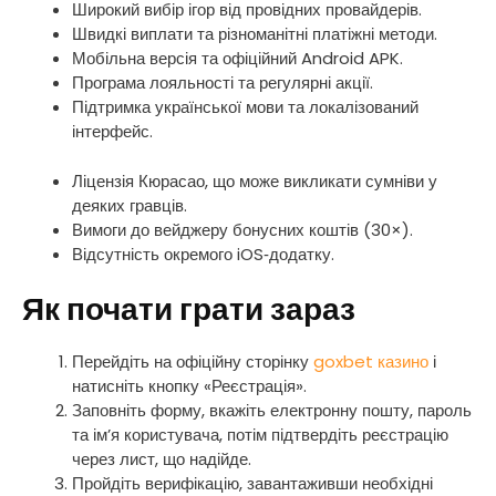
Широкий вибір ігор від провідних провайдерів.
Швидкі виплати та різноманітні платіжні методи.
Мобільна версія та офіційний Android APK.
Програма лояльності та регулярні акції.
Підтримка української мови та локалізований
інтерфейс.
Ліцензія Кюрасао, що може викликати сумніви у
деяких гравців.
Вимоги до вейджеру бонусних коштів (30×).
Відсутність окремого iOS‑додатку.
Як почати грати зараз
Перейдіть на офіційну сторінку
goxbet казино
і
натисніть кнопку «Реєстрація».
Заповніть форму, вкажіть електронну пошту, пароль
та ім’я користувача, потім підтвердіть реєстрацію
через лист, що надійде.
Пройдіть верифікацію, завантаживши необхідні