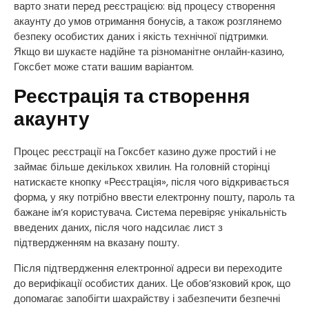
варто знати перед реєстрацією: від процесу створення
акаунту до умов отримання бонусів, а також розглянемо
безпеку особистих даних і якість технічної підтримки.
Якщо ви шукаєте надійне та різноманітне онлайн‑казино,
Гоксбет може стати вашим варіантом.
Реєстрація та створення
акаунту
Процес реєстрації на Гоксбет казино дуже простий і не
займає більше декількох хвилин. На головній сторінці
натискаєте кнопку «Реєстрація», після чого відкривається
форма, у яку потрібно ввести електронну пошту, пароль та
бажане ім’я користувача. Система перевіряє унікальність
введених даних, після чого надсилає лист з
підтвердженням на вказану пошту.
Після підтвердження електронної адреси ви переходите
до верифікації особистих даних. Це обов’язковий крок, що
допомагає запобігти шахрайству і забезпечити безпечні