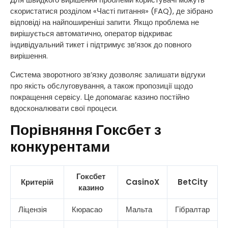
скористатися розділом «Часті питання» (FAQ), де зібрано
відповіді на найпоширеніші запити. Якщо проблема не
вирішується автоматично, оператор відкриває
індивідуальний тикет і підтримує зв’язок до повного
вирішення.
Система зворотного зв’язку дозволяє залишати відгуки
про якість обслуговування, а також пропозиції щодо
покращення сервісу. Це допомагає казино постійно
вдосконалювати свої процеси.
Порівняння Гоксбет з
конкурентами
Гоксбет
Критерій
CasinoX
BetCity
казино
Ліцензія
Кюрасао
Мальта
Гібралтар