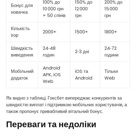
100% до
150% до
200% до
Бонус для
10 000 грн
12 000
15 000
новачка
+ 50 спінів
грн
грн
Кількість
2000+
1500+
1800+
ігор
Швидкість
24‑48
24‑72
2‑3 дні
виведення
годин
години
Android
Мобільний
iOS та
Тільки
APK, iOS
додаток
Android
Web
Web
Як видно з таблиці, Гоксбет випереджає конкурентів за
швидкістю виплат і підтримкою мобільних користувачів, а
також пропонує привабливий вітальний бонус.
Переваги та недоліки