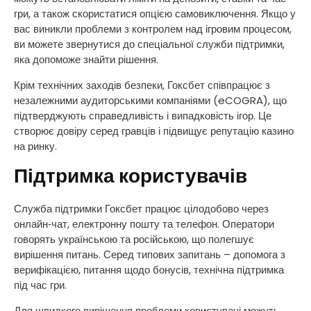
гри, а також скористатися опцією самовиключення. Якщо у
вас виникли проблеми з контролем над ігровим процесом,
ви можете звернутися до спеціальної служби підтримки,
яка допоможе знайти рішення.
Крім технічних заходів безпеки, Гоксбет співпрацює з
незалежними аудиторськими компаніями (eCOGRA), що
підтверджують справедливість і випадковість ігор. Це
створює довіру серед гравців і підвищує репутацію казино
на ринку.
Підтримка користувачів
Служба підтримки Гоксбет працює цілодобово через
онлайн‑чат, електронну пошту та телефон. Оператори
говорять українською та російською, що полегшує
вирішення питань. Серед типових запитань – допомога з
верифікацією, питання щодо бонусів, технічна підтримка
під час гри.
Для швидкого вирішення проблеми користувачі можуть