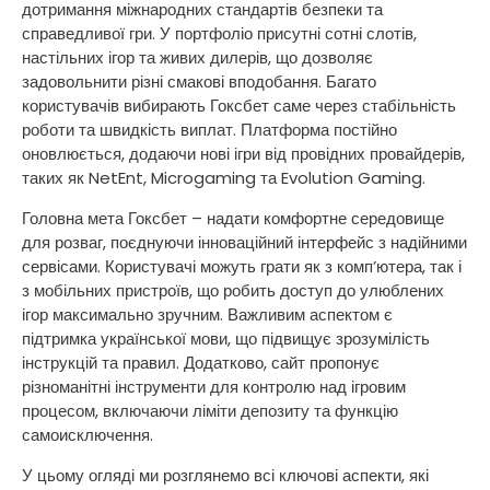
дотримання міжнародних стандартів безпеки та
справедливої гри. У портфоліо присутні сотні слотів,
настільних ігор та живих дилерів, що дозволяє
задовольнити різні смакові вподобання. Багато
користувачів вибирають Гоксбет саме через стабільність
роботи та швидкість виплат. Платформа постійно
оновлюється, додаючи нові ігри від провідних провайдерів,
таких як NetEnt, Microgaming та Evolution Gaming.
Головна мета Гоксбет – надати комфортне середовище
для розваг, поєднуючи інноваційний інтерфейс з надійними
сервісами. Користувачі можуть грати як з комп’ютера, так і
з мобільних пристроїв, що робить доступ до улюблених
ігор максимально зручним. Важливим аспектом є
підтримка української мови, що підвищує зрозумілість
інструкцій та правил. Додатково, сайт пропонує
різноманітні інструменти для контролю над ігровим
процесом, включаючи ліміти депозиту та функцію
самоисключення.
У цьому огляді ми розглянемо всі ключові аспекти, які