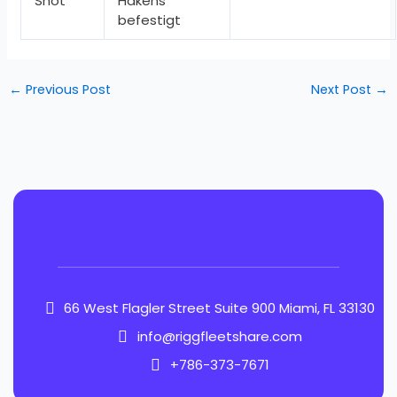
Shot
Hakens
befestigt
←
Previous Post
Next Post
→
66 West Flagler Street Suite 900 Miami, FL 33130
info@riggfleetshare.com
+786-373-7671