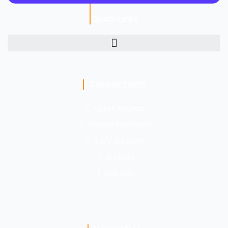
Quick Links
Contact Info
Quick Access
Secure Payment
24/7 Support
Android
IOS App