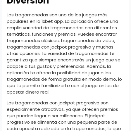
Diversión
Las tragamonedas son uno de los juegos más
populares en la 1xbet app. La aplicación ofrece una
amplia variedad de tragamonedas con diferentes
temáticas, funciones y premios. Puedes encontrar
tragamonedas clásicas, tragamonedas de video,
tragamonedas con jackpot progresivo y muchas
otras opciones. La variedad de tragamonedas te
garantiza que siempre encontrarás un juego que se
adapte a tus gustos y preferencias. Además, la
aplicación te ofrece la posibilidad de jugar a las
tragamonedas de forma gratuita en modo demo, lo
que te permite familiarizarte con el juego antes de
apostar dinero real.
Las tragamonedas con jackpot progresivo son
especialmente atractivas, ya que ofrecen premios
que pueden llegar a ser millonarios. El jackpot
progresivo se alimenta con una pequeña parte de
cada apuesta realizada en la tragamonedas, lo que