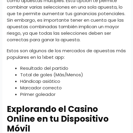
como apuestas múltiples. Esta opción te permite
combinar varias selecciones en una sola apuesta, lo
que te permite aumentar tus ganancias potenciales.
Sin embargo, es importante tener en cuenta que las
apuestas combinadas también implican un mayor
riesgo, ya que todas las selecciones deben ser
correctas para ganar la apuesta.
Estos son algunos de los mercados de apuestas más
populares en la 1xbet app:
Resultado del partido
Total de goles (Más/Menos)
Hándicap asiático
Marcador correcto
Primer goleador
Explorando el Casino
Online en tu Dispositivo
Móvil