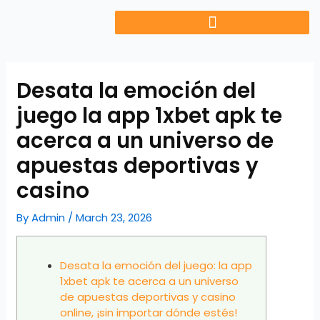
Skip
to
content
Desata la emoción del
juego la app 1xbet apk te
acerca a un universo de
apuestas deportivas y
casino
By
Admin
/
March 23, 2026
Desata la emoción del juego: la app
1xbet apk te acerca a un universo
de apuestas deportivas y casino
online, ¡sin importar dónde estés!