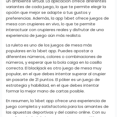
un ambiente virtual. La aplicación ofrece diferentes
variantes de cada juego, lo que te permite elegir la
opción que mejor se adapte a tus gustos y
preferencias. Además, la app 1xbet ofrece juegos de
mesa con crupieres en vivo, lo que te permite
interactuar con crupieres reales y disfrutar de una
experiencia de juego aún más realista.
La ruleta es uno de los juegos de mesa más
populares en la 1xbet app. Puedes apostar a
diferentes números, colores o combinaciones de
números, y esperar que la bola caiga en la casilla
correcta. El blackjack es otro juego de mesa muy
popular, en el que debes intentar superar al crupier
sin pasarte de 21 puntos. El póker es un juego de
estrategia y habilidad, en el que debes intentar
formar la mejor mano de cartas posible.
En resumen, la 1xbet app ofrece una experiencia de
juego completa y satisfactoria para los amantes de
las apuestas deportivas y del casino online. Con su