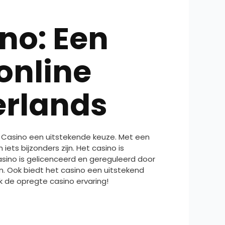
no: Een
online
erlands
om Casino een uitstekende keuze. Met een
ets bijzonders zijn. Het casino is
Casino is gelicenceerd en gereguleerd door
n. Ook biedt het casino een uitstekend
 de opregte casino ervaring!