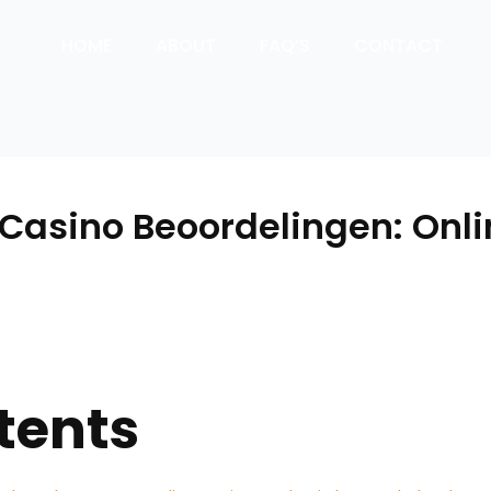
HOME
ABOUT
FAQ’S
CONTACT
Casino Beoordelingen: Onli
tents