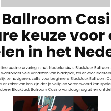
 Ballroom Casi
re keuze voor 
len in het Ned
line casino ervaring in het Nederlands, is BlackJack Ballro
waaronder vele varianten van blackjack, zal er voor iedereen i
ijk te navigeren, zelfs voor beginners. BlackJack Ballroom 
 zeker van kan zijn dat je veilig en verantwoord kan spele
robeer BlackJack Ballroom Casino vandaag nog uit en ontdek