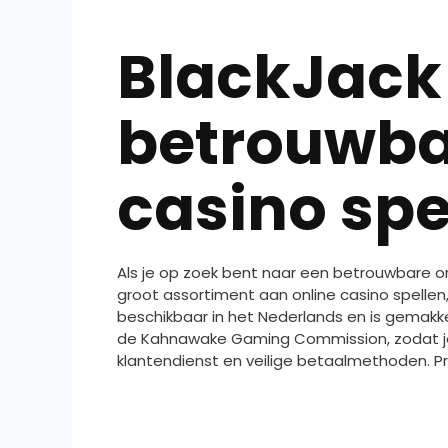
BlackJack
betrouwba
casino spe
Als je op zoek bent naar een betrouwbare on
groot assortiment aan online casino spellen, 
beschikbaar in het Nederlands en is gemakkel
de Kahnawake Gaming Commission, zodat je er
klantendienst en veilige betaalmethoden. P