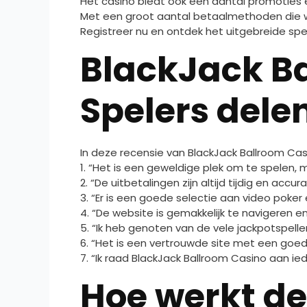
Het casino biedt ook een aantal promoties
Met een groot aantal betaalmethoden die wo
Registreer nu en ontdek het uitgebreide sp
BlackJack Ba
Spelers dele
In deze recensie van BlackJack Ballroom Ca
1. “Het is een geweldige plek om te spelen, 
2. “De uitbetalingen zijn altijd tijdig en accura
3. “Er is een goede selectie aan video poker 
4. “De website is gemakkelijk te navigeren en e
5. “Ik heb genoten van de vele jackpotspelle
6. “Het is een vertrouwde site met een goed
7. “Ik raad BlackJack Ballroom Casino aan ie
Hoe werkt de