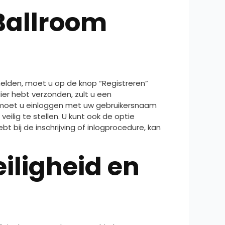
Ballroom
anmelden, moet u op de knop “Registreren”
lier hebt verzonden, zult u een
, moet u einloggen met uw gebruikersnaam
lig te stellen. U kunt ook de optie
 bij de inschrijving of inlogprocedure, kan
iligheid en