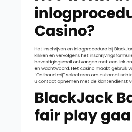
inlogprocedu
Casino?
Het inschrijven en inlogprocedure bij BlackJ
klikken en vervolgens het inschrijvingsformu
bevestigingsmail ontvangen met een link o
en wachtwoord. Het casino maakt gebruik va
“Onthoud mij” selecteren om automatisch ing
u contact opnemen met de klantendienst va
BlackJack Ba
fair play ga