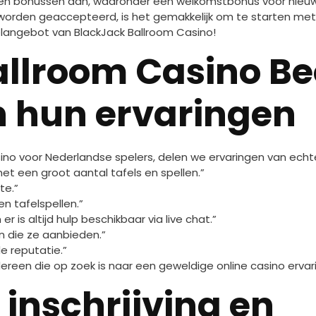
 en bonussen aan, waaronder een welkomstbonus voor nieuw
rden geaccepteerd, is het gemakkelijk om te starten met h
elangebot van BlackJack Ballroom Casino!
llroom Casino Be
n hun ervaringen
sino voor Nederlandse spelers, delen we ervaringen van ech
met een groot aantal tafels en spellen.”
te.”
en tafelspellen.”
r is altijd hulp beschikbaar via live chat.”
n die ze aanbieden.”
e reputatie.”
dereen die op zoek is naar een geweldige online casino ervari
 inschrijving en